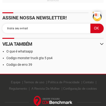
ASSINE NOSSA NEWSLETTER!
VEJA TAMBÉM
O que é whatsapp
Codigo monster truck gta 5 ps4
Codigo de erro 39
Equipe
Termos de uso
Política de Privacidade
Contato
Regulamento
A Revista Da Mulher
Configuração de cookies