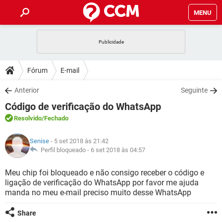
MENU
INÍCIO
JOGOS
WHATSAPP
DICAS
Fórum
E-mail
CELULAR
FACEBOOK
JOGOS
WHATSAPP
DOWNLOADS
Anterior
Seguinte
OUTLOOK
EXCEL
CELULAR
FACEBOOK
Código de verificação do WhatsApp
INSTAGRAM
JOGOS
GMAIL
WHATSAPP
FÓRUM
OUTLOOK
EXCEL
Resolvido
/Fechado
GUIA DE COMPRAS
CELULAR
FACEBOOK
INSTAGRAM
JOGOS
GMAIL
WHATSAPP
GLOSSÁRIO
OUTLOOK
Senise
- 5 set 2018 às 21:42
EXCEL
GUIA DE COMPRAS
CELULAR
FACEBOOK
Perfil bloqueado -
6 set 2018 às 04:57
INSTAGRAM
JOGOS
GMAIL
WHATSAPP
OUTLOOK
EXCEL
Meu chip foi bloqueado e não consigo receber o código e
GUIA DE COMPRAS
CELULAR
FACEBOOK
ligação de verificação do WhatsApp por favor me ajuda
INSTAGRAM
GMAIL
manda no meu e-mail preciso muito desse WhatsApp
OUTLOOK
EXCEL
GUIA DE COMPRAS
INSTAGRAM
GMAIL
Share