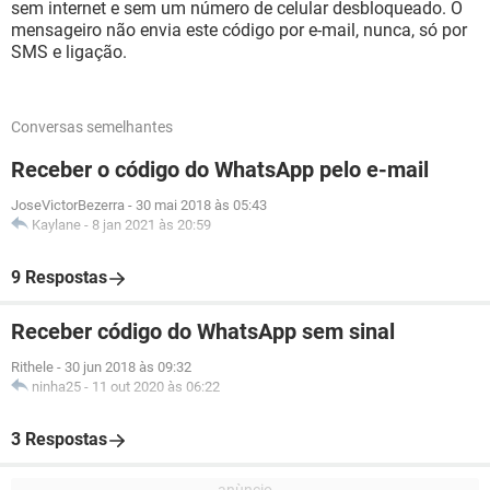
sem internet e sem um número de celular desbloqueado. O
mensageiro não envia este código por e-mail, nunca, só por
SMS e ligação.
Conversas semelhantes
Receber o código do WhatsApp pelo e-mail
JoseVictorBezerra
-
30 mai 2018 às 05:43
Kaylane
-
8 jan 2021 às 20:59
9 Respostas
Receber código do WhatsApp sem sinal
Rithele
-
30 jun 2018 às 09:32
ninha25
-
11 out 2020 às 06:22
3 Respostas