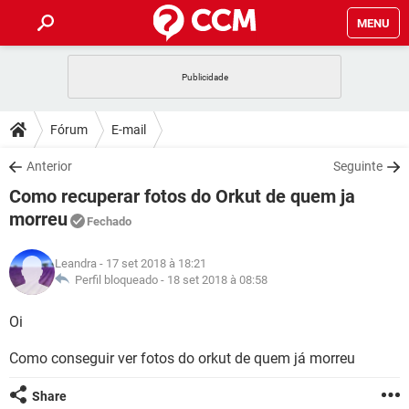
MENU
INÍCIO
JOGOS
WHATSAPP
DICAS
Fórum
E-mail
CELULAR
FACEBOOK
JOGOS
WHATSAPP
DOWNLOADS
Anterior
Seguinte
OUTLOOK
EXCEL
CELULAR
FACEBOOK
Como recuperar fotos do Orkut de quem ja
INSTAGRAM
JOGOS
GMAIL
WHATSAPP
FÓRUM
OUTLOOK
EXCEL
morreu
Fechado
GUIA DE COMPRAS
CELULAR
FACEBOOK
INSTAGRAM
JOGOS
GMAIL
WHATSAPP
GLOSSÁRIO
OUTLOOK
EXCEL
Leandra
- 17 set 2018 à 18:21
GUIA DE COMPRAS
CELULAR
FACEBOOK
Perfil bloqueado -
18 set 2018 à 08:58
INSTAGRAM
JOGOS
GMAIL
WHATSAPP
OUTLOOK
EXCEL
Oi
GUIA DE COMPRAS
CELULAR
FACEBOOK
INSTAGRAM
GMAIL
OUTLOOK
EXCEL
Como conseguir ver fotos do orkut de quem já morreu
GUIA DE COMPRAS
INSTAGRAM
GMAIL
Share