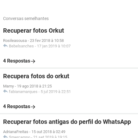
Conversas semelhantes
Recuperar fotos Orkut
Rosileasousa
-
23 fev 2018 à 10:58
Bebelsanches
-
17 jan 2019 à 10:07
4 Respostas
Recupera fotos do orkut
Mamy
-
19 ago 2018 à 21:25
fabianamarques
-
5 jul 2019 à 22:51
4 Respostas
Recuperar fotos antigas do perfil do WhatsApp
AdrianaFreitas
-
15 out 2018 à 02:49
Smercampo
-
21 set 2019 à 19:15