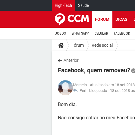
High-Tech
Saúde
FÓRUM
DICAS
JOGOS
WHATSAPP
CELULAR
FACEBOOK
Fórum
Rede social
Anterior
Facebook, quem removeu?
Marcelo
- Atualizado em 18 set 2018
Perfil bloqueado -
18 set 2018 às
Bom dia,
Não consigo entrar no meu Facebo