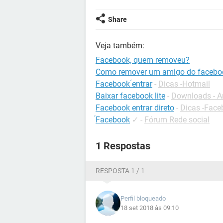
Share
Veja também:
Facebook, quem removeu?
Como remover um amigo do facebo
Facebook ́entrar
-
Dicas -Hotmail
Baixar facebook lite
-
Downloads - A
Facebook entrar direto
-
Dicas -Face
́Facebook
✓
-
Fórum Rede social
1 Respostas
RESPOSTA 1 / 1
Perfil bloqueado
18 set 2018 às 09:10