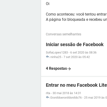
Oi
Como aconteceu: você tentou entrar
A página foi bloqueada e recebeu um
Conversas semelhantes
Iniciar sessão de Facebook
SofiaLopes1283
-
6 set 2020 às 08:36
ninha25
-
7 set 2020 às 05:42
4 Respostas
Entrar no meu Facebook Lite
rita
-
30 mai 2018 às 14:31
Eronildoeronildonildo76
-
25 mai 2019 às 0