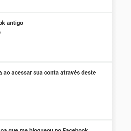
ok antigo
9
ha ao acessar sua conta através deste
oa que me bloqueou no Facebook