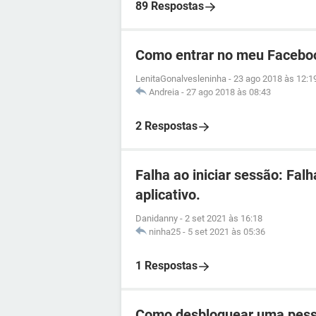
89 Respostas
Como entrar no meu Facebo
LenitaGonalvesleninha
-
23 ago 2018 às 12:1
Andreia
-
27 ago 2018 às 08:43
2 Respostas
Falha ao iniciar sessão: Fal
aplicativo.
Danidanny
-
2 set 2021 às 16:18
ninha25
-
5 set 2021 às 05:36
1 Respostas
Como desbloquear uma pess