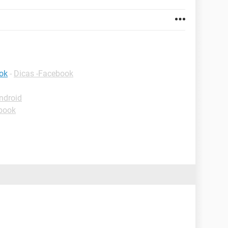
ok
-
Dicas -Facebook
ndroid
book