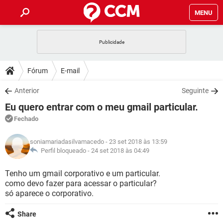
MENU
INÍCIO
JOGOS
WHATSAPP
DICAS
Fórum
E-mail
CELULAR
FACEBOOK
JOGOS
WHATSAPP
DOWNLOADS
Anterior
Seguinte
OUTLOOK
EXCEL
CELULAR
FACEBOOK
Eu quero entrar com o meu gmail particular.
INSTAGRAM
JOGOS
GMAIL
WHATSAPP
FÓRUM
OUTLOOK
EXCEL
Fechado
GUIA DE COMPRAS
CELULAR
FACEBOOK
INSTAGRAM
JOGOS
GMAIL
WHATSAPP
GLOSSÁRIO
OUTLOOK
soniamariadasilvamacedo
- 23 set 2018 às 13:59
EXCEL
GUIA DE COMPRAS
CELULAR
FACEBOOK
Perfil bloqueado -
24 set 2018 às 04:49
INSTAGRAM
JOGOS
GMAIL
WHATSAPP
OUTLOOK
EXCEL
Tenho um gmail corporativo e um particular.
GUIA DE COMPRAS
CELULAR
FACEBOOK
como devo fazer para acessar o particular?
INSTAGRAM
GMAIL
só aparece o corporativo.
OUTLOOK
EXCEL
GUIA DE COMPRAS
INSTAGRAM
GMAIL
Share