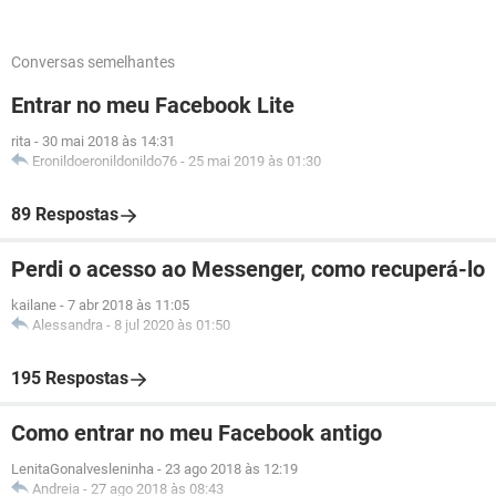
Conversas semelhantes
Entrar no meu Facebook Lite
rita
-
30 mai 2018 às 14:31
Eronildoeronildonildo76
-
25 mai 2019 às 01:30
89 Respostas
Perdi o acesso ao Messenger, como recuperá-lo
kailane
-
7 abr 2018 às 11:05
Alessandra
-
8 jul 2020 às 01:50
195 Respostas
Como entrar no meu Facebook antigo
LenitaGonalvesleninha
-
23 ago 2018 às 12:19
Andreia
-
27 ago 2018 às 08:43