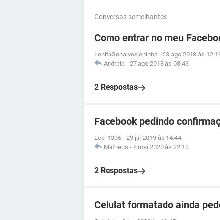
Conversas semelhantes
Como entrar no meu Facebo
LenitaGonalvesleninha
-
23 ago 2018 às 12:1
Andreia
-
27 ago 2018 às 08:43
2 Respostas
Facebook pedindo confirmaç
Lee_1336
-
29 jul 2019 às 14:44
Matheus
-
8 mai 2020 às 22:13
2 Respostas
Celulat formatado ainda ped