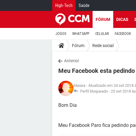
High-Tech
Saúde
FÓRUM
DICAS
JOGOS
WHATSAPP
CELULAR
FACEBOOK
Fórum
Rede social
Anterior
Meu Facebook esta pedindo
Maiara
- Atualizado em 24 set 2018 
Perfil bloqueado -
25 set 2018 às
Bom Dia
Meu Facebook Paro fica pedindo par