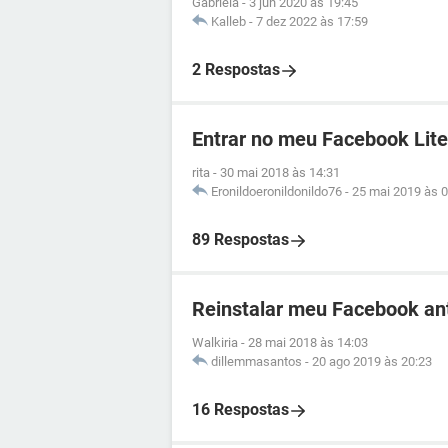
Gabriela
-
3 jun 2020 às 19:45
Kalleb
-
7 dez 2022 às 17:59
2 Respostas
Entrar no meu Facebook Lite
rita
-
30 mai 2018 às 14:31
Eronildoeronildonildo76
-
25 mai 2019 às 0
89 Respostas
Reinstalar meu Facebook an
Walkiria
-
28 mai 2018 às 14:03
dillemmasantos
-
20 ago 2019 às 20:23
16 Respostas