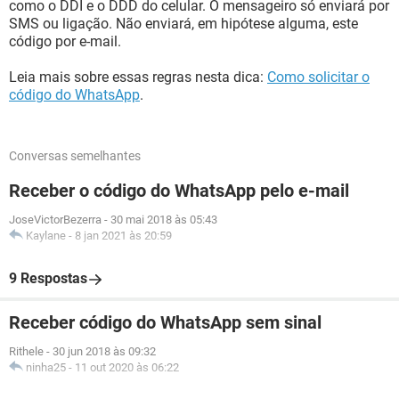
como o DDI e o DDD do celular. O mensageiro só enviará por
SMS ou ligação. Não enviará, em hipótese alguma, este
código por e-mail.
Leia mais sobre essas regras nesta dica:
Como solicitar o
código do WhatsApp
.
Conversas semelhantes
Receber o código do WhatsApp pelo e-mail
JoseVictorBezerra
-
30 mai 2018 às 05:43
Kaylane
-
8 jan 2021 às 20:59
9 Respostas
Receber código do WhatsApp sem sinal
Rithele
-
30 jun 2018 às 09:32
ninha25
-
11 out 2020 às 06:22