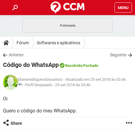
MENU
INÍCIO
JOGOS
WHATSAPP
DICAS
Fórum
Softwares e aplicativos
CELULAR
FACEBOOK
JOGOS
WHATSAPP
DOWNLOADS
Anterior
Seguinte
OUTLOOK
EXCEL
CELULAR
FACEBOOK
Código do WhatsApp
INSTAGRAM
JOGOS
GMAIL
WHATSAPP
Resolvido
/Fechado
FÓRUM
OUTLOOK
EXCEL
GUIA DE COMPRAS
CELULAR
FACEBOOK
Elainerodriguesdossantos
- Atualizado em 25 set 2018 às 03:46
INSTAGRAM
JOGOS
GMAIL
WHATSAPP
GLOSSÁRIO
Perfil bloqueado -
25 set 2018 às 03:46
OUTLOOK
EXCEL
GUIA DE COMPRAS
CELULAR
FACEBOOK
INSTAGRAM
JOGOS
GMAIL
WHATSAPP
Oi
OUTLOOK
EXCEL
GUIA DE COMPRAS
CELULAR
FACEBOOK
Quero o código do meu WhatsApp.
INSTAGRAM
GMAIL
OUTLOOK
EXCEL
GUIA DE COMPRAS
Share
INSTAGRAM
GMAIL