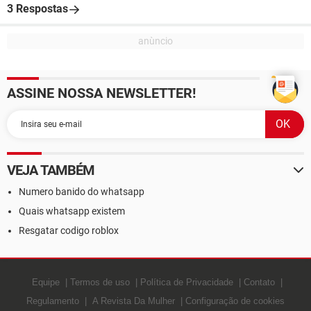
3 Respostas
ASSINE NOSSA NEWSLETTER!
VEJA TAMBÉM
Numero banido do whatsapp
Quais whatsapp existem
Resgatar codigo roblox
Equipe
Termos de uso
Política de Privacidade
Contato
Regulamento
A Revista Da Mulher
Configuração de cookies