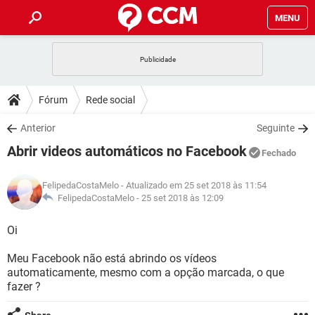
MENU
INÍCIO
JOGOS
WHATSAPP
DICAS
Fórum
Rede social
CELULAR
FACEBOOK
JOGOS
WHATSAPP
DOWNLOADS
Anterior
Seguinte
OUTLOOK
EXCEL
CELULAR
FACEBOOK
Abrir videos automáticos no Facebook
INSTAGRAM
JOGOS
GMAIL
WHATSAPP
Fechado
FÓRUM
OUTLOOK
EXCEL
GUIA DE COMPRAS
CELULAR
FACEBOOK
FelipedaCostaMelo
- Atualizado em 25 set 2018 às 11:54
INSTAGRAM
JOGOS
GMAIL
WHATSAPP
GLOSSÁRIO
FelipedaCostaMelo -
25 set 2018 às 12:09
OUTLOOK
EXCEL
GUIA DE COMPRAS
CELULAR
FACEBOOK
INSTAGRAM
JOGOS
GMAIL
WHATSAPP
Oi
OUTLOOK
EXCEL
GUIA DE COMPRAS
CELULAR
FACEBOOK
Meu Facebook não está abrindo os vídeos
INSTAGRAM
GMAIL
automaticamente, mesmo com a opção marcada, o que
OUTLOOK
EXCEL
GUIA DE COMPRAS
fazer ?
INSTAGRAM
GMAIL