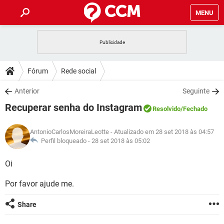
MENU
INÍCIO
JOGOS
WHATSAPP
DICAS
Fórum
Rede social
CELULAR
FACEBOOK
JOGOS
WHATSAPP
DOWNLOADS
Anterior
Seguinte
OUTLOOK
EXCEL
CELULAR
FACEBOOK
Recuperar senha do Instagram
INSTAGRAM
JOGOS
GMAIL
WHATSAPP
Resolvido
/Fechado
FÓRUM
OUTLOOK
EXCEL
GUIA DE COMPRAS
CELULAR
FACEBOOK
AntonioCarlosMoreiraLeotte
- Atualizado em 28 set 2018 às 04:57
INSTAGRAM
JOGOS
GMAIL
WHATSAPP
GLOSSÁRIO
Perfil bloqueado -
28 set 2018 às 05:02
OUTLOOK
EXCEL
GUIA DE COMPRAS
CELULAR
FACEBOOK
INSTAGRAM
JOGOS
GMAIL
WHATSAPP
Oi
OUTLOOK
EXCEL
GUIA DE COMPRAS
CELULAR
FACEBOOK
Por favor ajude me.
INSTAGRAM
GMAIL
OUTLOOK
EXCEL
GUIA DE COMPRAS
Share
INSTAGRAM
GMAIL