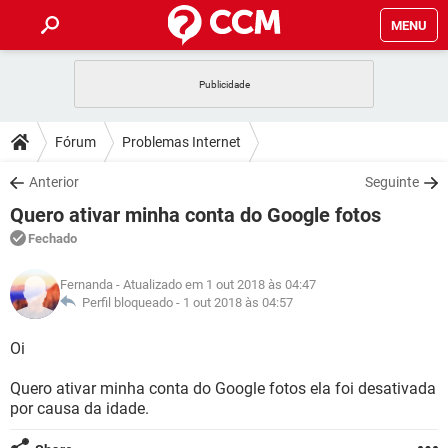
MENU
INÍCIO
JOGOS
WHATSAPP
DICAS
Fórum
Problemas Internet
CELULAR
FACEBOOK
JOGOS
WHATSAPP
DOWNLOADS
Anterior
Seguinte
OUTLOOK
EXCEL
CELULAR
FACEBOOK
Quero ativar minha conta do Google fotos
INSTAGRAM
JOGOS
GMAIL
WHATSAPP
FÓRUM
OUTLOOK
EXCEL
Fechado
GUIA DE COMPRAS
CELULAR
FACEBOOK
INSTAGRAM
JOGOS
GMAIL
WHATSAPP
GLOSSÁRIO
OUTLOOK
Fernanda
- Atualizado em 1 out 2018 às 04:47
EXCEL
GUIA DE COMPRAS
CELULAR
FACEBOOK
Perfil bloqueado -
1 out 2018 às 04:57
INSTAGRAM
JOGOS
GMAIL
WHATSAPP
OUTLOOK
EXCEL
Oi
GUIA DE COMPRAS
CELULAR
FACEBOOK
INSTAGRAM
GMAIL
Quero ativar minha conta do Google fotos ela foi desativada
OUTLOOK
EXCEL
GUIA DE COMPRAS
por causa da idade.
INSTAGRAM
GMAIL