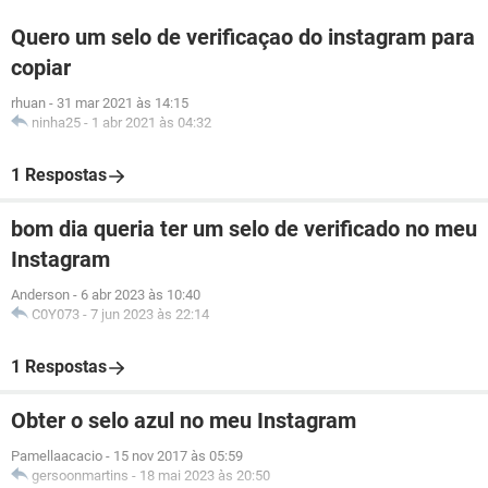
Quero um selo de verificaçao do instagram para
copiar
rhuan
-
31 mar 2021 às 14:15
ninha25
-
1 abr 2021 às 04:32
1 Respostas
bom dia queria ter um selo de verificado no meu
Instagram
Anderson
-
6 abr 2023 às 10:40
C0Y073
-
7 jun 2023 às 22:14
1 Respostas
Obter o selo azul no meu Instagram
Pamellaacacio
-
15 nov 2017 às 05:59
gersoonmartins
-
18 mai 2023 às 20:50