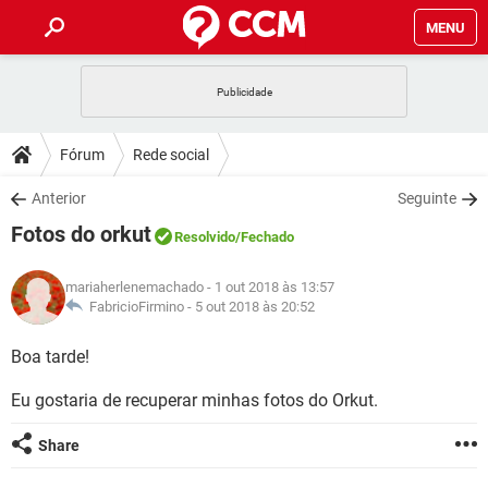
MENU
INÍCIO
JOGOS
WHATSAPP
DICAS
Fórum
Rede social
CELULAR
FACEBOOK
JOGOS
WHATSAPP
DOWNLOADS
Anterior
Seguinte
OUTLOOK
EXCEL
CELULAR
FACEBOOK
Fotos do orkut
INSTAGRAM
JOGOS
GMAIL
WHATSAPP
Resolvido
/Fechado
FÓRUM
OUTLOOK
EXCEL
GUIA DE COMPRAS
CELULAR
FACEBOOK
mariaherlenemachado
- 1 out 2018 às 13:57
INSTAGRAM
JOGOS
GMAIL
WHATSAPP
GLOSSÁRIO
FabricioFirmino -
5 out 2018 às 20:52
OUTLOOK
EXCEL
GUIA DE COMPRAS
CELULAR
FACEBOOK
INSTAGRAM
JOGOS
GMAIL
WHATSAPP
Boa tarde!
OUTLOOK
EXCEL
GUIA DE COMPRAS
CELULAR
FACEBOOK
Eu gostaria de recuperar minhas fotos do Orkut.
INSTAGRAM
GMAIL
OUTLOOK
EXCEL
GUIA DE COMPRAS
Share
INSTAGRAM
GMAIL