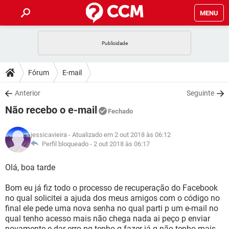
MENU
INÍCIO
JOGOS
WHATSAPP
DICAS
Fórum
E-mail
CELULAR
FACEBOOK
JOGOS
WHATSAPP
DOWNLOADS
Anterior
Seguinte
OUTLOOK
EXCEL
CELULAR
FACEBOOK
Não recebo o e-mail
INSTAGRAM
JOGOS
GMAIL
WHATSAPP
Fechado
FÓRUM
OUTLOOK
EXCEL
GUIA DE COMPRAS
CELULAR
FACEBOOK
jessicavieira
- Atualizado em 2 out 2018 às 06:12
INSTAGRAM
JOGOS
GMAIL
WHATSAPP
GLOSSÁRIO
Perfil bloqueado -
2 out 2018 às 06:17
OUTLOOK
EXCEL
GUIA DE COMPRAS
CELULAR
FACEBOOK
INSTAGRAM
JOGOS
GMAIL
WHATSAPP
Olá, boa tarde
OUTLOOK
EXCEL
GUIA DE COMPRAS
CELULAR
FACEBOOK
Bom eu já fiz todo o processo de recuperação do Facebook
INSTAGRAM
GMAIL
no qual solicitei a ajuda dos meus amigos com o código no
OUTLOOK
EXCEL
GUIA DE COMPRAS
final ele pede uma nova senha no qual parti p um e-mail no
INSTAGRAM
GMAIL
qual tenho acesso mais não chega nada ai peço p enviar
novamente e dar erro pq tenho q fazer já q não tenho mais