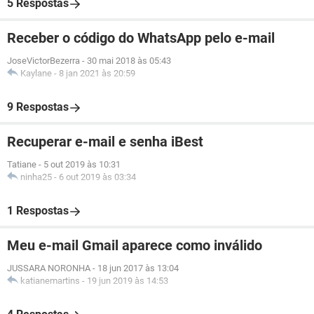
5 Respostas
Receber o código do WhatsApp pelo e-mail
JoseVictorBezerra
-
30 mai 2018 às 05:43
Kaylane
-
8 jan 2021 às 20:59
9 Respostas
Recuperar e-mail e senha iBest
Tatiane
-
5 out 2019 às 10:31
ninha25
-
6 out 2019 às 03:34
1 Respostas
Meu e-mail Gmail aparece como inválido
JUSSARA NORONHA
-
18 jun 2017 às 13:04
katianemartins
-
19 jun 2019 às 14:53