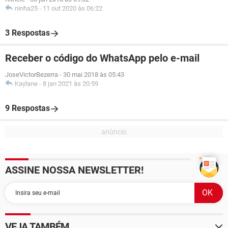
ninha25
-
11 out 2020 às 06:22
3 Respostas
Receber o código do WhatsApp pelo e-mail
JoseVictorBezerra
-
30 mai 2018 às 05:43
Kaylane
-
8 jan 2021 às 20:59
9 Respostas
ASSINE NOSSA NEWSLETTER!
VEJA TAMBÉM