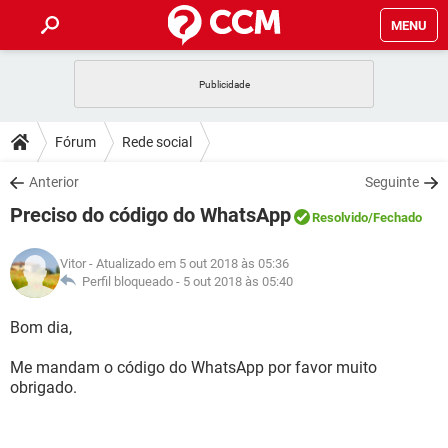
MENU
INÍCIO
JOGOS
WHATSAPP
DICAS
Fórum
Rede social
CELULAR
FACEBOOK
JOGOS
WHATSAPP
DOWNLOADS
Anterior
Seguinte
OUTLOOK
EXCEL
CELULAR
FACEBOOK
Preciso do código do WhatsApp
INSTAGRAM
JOGOS
GMAIL
WHATSAPP
Resolvido
/Fechado
FÓRUM
OUTLOOK
EXCEL
GUIA DE COMPRAS
CELULAR
FACEBOOK
Vitor
- Atualizado em 5 out 2018 às 05:36
INSTAGRAM
JOGOS
GMAIL
WHATSAPP
GLOSSÁRIO
Perfil bloqueado -
5 out 2018 às 05:40
OUTLOOK
EXCEL
GUIA DE COMPRAS
CELULAR
FACEBOOK
INSTAGRAM
JOGOS
GMAIL
WHATSAPP
Bom dia,
OUTLOOK
EXCEL
GUIA DE COMPRAS
CELULAR
FACEBOOK
Me mandam o código do WhatsApp por favor muito
INSTAGRAM
GMAIL
obrigado.
OUTLOOK
EXCEL
GUIA DE COMPRAS
INSTAGRAM
GMAIL