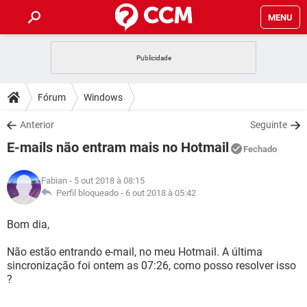
MENU
INÍCIO
JOGOS
WHATSAPP
DICAS
Fórum
Windows
CELULAR
FACEBOOK
JOGOS
WHATSAPP
DOWNLOADS
Anterior
Seguinte
OUTLOOK
EXCEL
CELULAR
FACEBOOK
E-mails não entram mais no Hotmail
INSTAGRAM
JOGOS
GMAIL
WHATSAPP
Fechado
FÓRUM
OUTLOOK
EXCEL
GUIA DE COMPRAS
CELULAR
FACEBOOK
Fabian
- 5 out 2018 à 08:15
INSTAGRAM
JOGOS
GMAIL
WHATSAPP
GLOSSÁRIO
Perfil bloqueado -
6 out 2018 à 05:42
OUTLOOK
EXCEL
GUIA DE COMPRAS
CELULAR
FACEBOOK
INSTAGRAM
JOGOS
GMAIL
WHATSAPP
Bom dia,
OUTLOOK
EXCEL
GUIA DE COMPRAS
CELULAR
FACEBOOK
Não estão entrando e-mail, no meu Hotmail. A última
INSTAGRAM
GMAIL
sincronização foi ontem as 07:26, como posso resolver isso
OUTLOOK
EXCEL
GUIA DE COMPRAS
?
INSTAGRAM
GMAIL