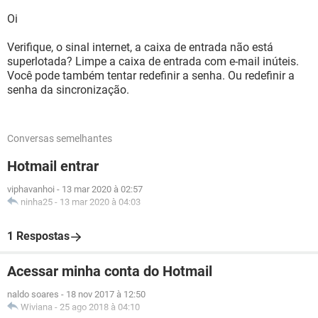
Oi
Verifique, o sinal internet, a caixa de entrada não está
superlotada? Limpe a caixa de entrada com e-mail inúteis.
Você pode também tentar redefinir a senha. Ou redefinir a
senha da sincronização.
Conversas semelhantes
Hotmail entrar
viphavanhoi
-
13 mar 2020 à 02:57
ninha25
-
13 mar 2020 à 04:03
1 Respostas
Acessar minha conta do Hotmail
naldo soares
-
18 nov 2017 à 12:50
Wiviana
-
25 ago 2018 à 04:10