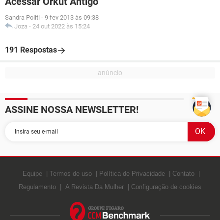
Acessar Orkut Antigo
Sandra Politi
-
9 fev 2013 às 09:38
Joza
-
24 out 2022 às 15:24
191 Respostas
ASSINE NOSSA NEWSLETTER!
Equipe
Termos de uso
Política de Privacidade
Contato
Regulamento
A Revista Da Mulher
Configuração de cookies