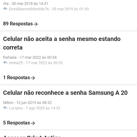
rita
-
30 mai 2018 às 14:31
Eronildoeronildonildo76
-
25 mai 2019 às 01:30
89 Respostas
Celular não aceita a senha mesmo estando
correta
Rafaela
-
17 mar 2022 às 00:34
ninha25
-
17 mar 2022 às 06:33
1 Respostas
Celular não reconhece a senha Samsung A 20
Nilton
-
12 jun 2019 às 08:32
Luciano
-
7 ago 2020 às 14:32
5 Respostas