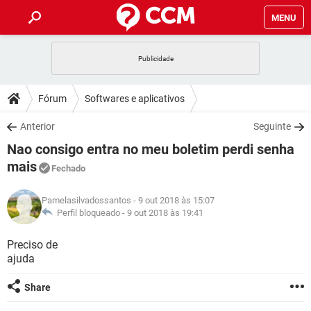
MENU
INÍCIO
JOGOS
WHATSAPP
DICAS
Fórum
Softwares e aplicativos
CELULAR
FACEBOOK
JOGOS
WHATSAPP
DOWNLOADS
Anterior
Seguinte
OUTLOOK
EXCEL
CELULAR
FACEBOOK
Nao consigo entra no meu boletim perdi senha
INSTAGRAM
JOGOS
GMAIL
WHATSAPP
FÓRUM
OUTLOOK
EXCEL
mais
Fechado
GUIA DE COMPRAS
CELULAR
FACEBOOK
INSTAGRAM
JOGOS
GMAIL
WHATSAPP
GLOSSÁRIO
OUTLOOK
EXCEL
Pamelasilvadossantos
- 9 out 2018 às 15:07
GUIA DE COMPRAS
CELULAR
FACEBOOK
Perfil bloqueado -
9 out 2018 às 19:41
INSTAGRAM
JOGOS
GMAIL
WHATSAPP
OUTLOOK
EXCEL
Preciso de
GUIA DE COMPRAS
CELULAR
FACEBOOK
INSTAGRAM
GMAIL
ajuda
OUTLOOK
EXCEL
GUIA DE COMPRAS
Share
INSTAGRAM
GMAIL