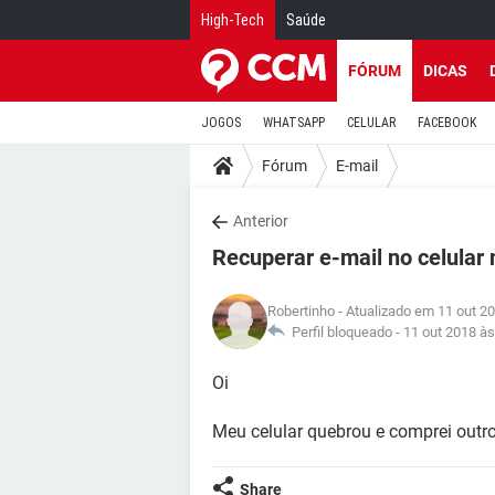
High-Tech
Saúde
FÓRUM
DICAS
JOGOS
WHATSAPP
CELULAR
FACEBOOK
Fórum
E-mail
Anterior
Recuperar e-mail no celular
Robertinho
- Atualizado em 11 out 2
Perfil bloqueado -
11 out 2018 às
Oi
Meu celular quebrou e comprei outro
Share