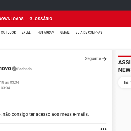
DOWNLOADS
GLOSSÁRIO
OUTLOOK
EXCEL
INSTAGRAM
GMAIL
GUIA DE COMPRAS
Seguinte
ASS
 novo
NEW
Fechado
018 às 03:34
 03:34
, não consigo ter acesso aos meus e-mails.