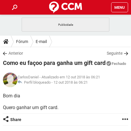
MENU
INÍCIO
JOGOS
WHATSAPP
DICAS
Fórum
E-mail
CELULAR
FACEBOOK
JOGOS
WHATSAPP
DOWNLOADS
Anterior
Seguinte
OUTLOOK
EXCEL
CELULAR
FACEBOOK
Como eu façoo para ganha um gift card
INSTAGRAM
JOGOS
GMAIL
WHATSAPP
Fechado
FÓRUM
OUTLOOK
EXCEL
GUIA DE COMPRAS
CELULAR
FACEBOOK
CarlosDaniel
- Atualizado em 12 out 2018 às 06:21
INSTAGRAM
JOGOS
GMAIL
WHATSAPP
GLOSSÁRIO
Perfil bloqueado -
12 out 2018 às 06:21
OUTLOOK
EXCEL
GUIA DE COMPRAS
CELULAR
FACEBOOK
INSTAGRAM
JOGOS
GMAIL
WHATSAPP
Bom dia
OUTLOOK
EXCEL
GUIA DE COMPRAS
CELULAR
FACEBOOK
Quero ganhar um gift card.
INSTAGRAM
GMAIL
OUTLOOK
EXCEL
GUIA DE COMPRAS
Share
INSTAGRAM
GMAIL