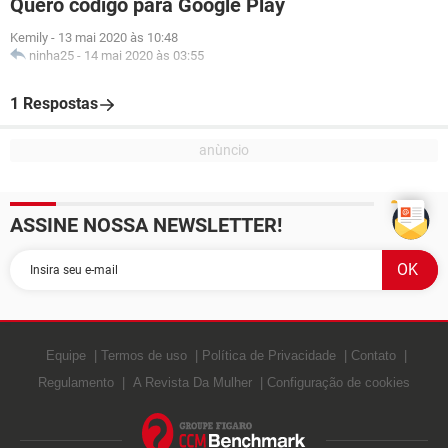
Quero código para Google Play
Kemily
-
13 mai 2020 às 10:48
ninha25
-
14 mai 2020 às 03:55
1 Respostas
ASSINE NOSSA NEWSLETTER!
Equipe
Termos de uso
Política de Privacidade
Contato
Regulamento
A Revista Da Mulher
Configuração de cookies