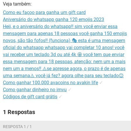
GUIA DE COMPRAS
Veja também:
Como eu façoo para ganha um gift card
Aniversário do whatsapp ganha 120 emojis 2023
Heii, e o aniversário do whatsapp!! sim você enviar essa
mensagem para apenas 18 pessoas você ganha 150 emojis
novos, são tão fofos!! (funciona) 🎭 esta é uma mensagem
oficial do whatsapp whatsapp vai completar 10 anos! você
vai receber um teclado 3d ou até 4k 🤩 você tem que enviar
essa mensagem para 18 pessoas, atenção: nem um a mais
nem um a menos!! ⚠️se apresse agora, o prazo é de apenas
uma semana⚠️ você já fez? agora olhe para seu teclado😉
Como ganhar 100.000 avacoins no avakin life
✓
Como ganhar dinheiro no imvu
✓
Códigos de gift card grátis
✓
1 Respostas
RESPOSTA 1 / 1