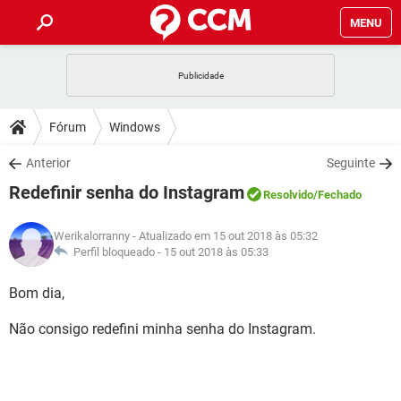
MENU
INÍCIO
JOGOS
WHATSAPP
DICAS
Fórum
Windows
CELULAR
FACEBOOK
JOGOS
WHATSAPP
DOWNLOADS
Anterior
Seguinte
OUTLOOK
EXCEL
CELULAR
FACEBOOK
Redefinir senha do Instagram
INSTAGRAM
JOGOS
GMAIL
WHATSAPP
Resolvido
/Fechado
FÓRUM
OUTLOOK
EXCEL
GUIA DE COMPRAS
CELULAR
FACEBOOK
Werikalorranny
- Atualizado em 15 out 2018 às 05:32
INSTAGRAM
JOGOS
GMAIL
WHATSAPP
GLOSSÁRIO
Perfil bloqueado -
15 out 2018 às 05:33
OUTLOOK
EXCEL
GUIA DE COMPRAS
CELULAR
FACEBOOK
INSTAGRAM
JOGOS
GMAIL
WHATSAPP
Bom dia,
OUTLOOK
EXCEL
GUIA DE COMPRAS
CELULAR
FACEBOOK
Não consigo redefini minha senha do Instagram.
INSTAGRAM
GMAIL
OUTLOOK
EXCEL
GUIA DE COMPRAS
INSTAGRAM
GMAIL