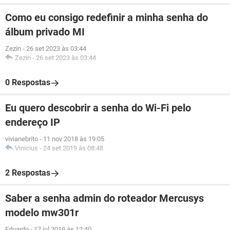
Como eu consigo redefinir a minha senha do
álbum privado MI
Zezin
-
26 set 2023 às 03:44
Zezin
-
26 set 2023 às 03:44
0 Respostas
Eu quero descobrir a senha do Wi-Fi pelo
endereço IP
vivianebrito
-
11 nov 2018 às 19:05
Vinicius
-
24 set 2019 às 08:48
2 Respostas
Saber a senha admin do roteador Mercusys
modelo mw301r
Eduardo
-
17 jul 2019 às 12:40