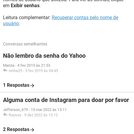
em
Exibir senhas
.
Leitura complementar:
Recuperar contas pelo nome de
usuário
.
Conversas semelhantes
Não lembro da senha do Yahoo
Mariza
-
4 fev 2019 às 21:53
ninha25
-
5 fev 2019 às 04:45
1 Respostas
Alguma conta de Instagram para doar por favor
Jefferson_679
-
15 mai 2022 às 13:11
Raysse
-
9 dez 2022 às 12:12
2 Respostas