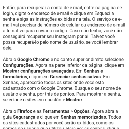
Então, para recuperar a conta de e-mail, entre na página de
login, digite o endereço de e-mail e clique em Esqueci a
senha e siga as instruções exibidas na tela. O serviço de e-
mail vai precisar de número de celular ou endereço de e-mail
alternativo para enviar o código. Caso não tenha, você não
conseguirá recuperar seu Instagram por ai. Talvez você
possa recuperá-lo pelo nome de usuário, se você lembrar
dele.
Abra o
Google Chrome
e no canto superior direito selecione
Configurações
. Agora na parte inferior da página, clique em
Mostrar configurações avançadas
. Em
Senhas e
formulários
, clique em
Gerenciar senhas salvas
. Em
Senhas, aparecerão todos os sites onde você está
cadastrado com o Google Chrome. Busque o seu nome de
usuário e senha, por trás de pontos. Para mostrar a senha,
selecione o sites em questão >
Mostrar
.
Abra o
Firefox
e as
Ferramentas
>
Opções
. Agora abra a
guia
Segurança
e clique em
Senhas memorizadas
. Todos
os sites cadastrados por você serão exibidos, como os
nomes de usuário que utilizou. Para ver as senhas, clique