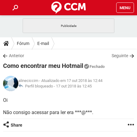
MENU
INÍCIO
JOGOS
WHATSAPP
DICAS
Fórum
E-mail
CELULAR
FACEBOOK
JOGOS
WHATSAPP
DOWNLOADS
Anterior
Seguinte
OUTLOOK
EXCEL
CELULAR
FACEBOOK
Como encontrar meu Hotmail
INSTAGRAM
JOGOS
GMAIL
WHATSAPP
Fechado
FÓRUM
OUTLOOK
EXCEL
GUIA DE COMPRAS
CELULAR
FACEBOOK
alineciccim
- Atualizado em 17 out 2018 às 12:44
INSTAGRAM
JOGOS
GMAIL
WHATSAPP
GLOSSÁRIO
Perfil bloqueado -
17 out 2018 às 12:45
OUTLOOK
EXCEL
GUIA DE COMPRAS
CELULAR
FACEBOOK
INSTAGRAM
JOGOS
GMAIL
WHATSAPP
Oi
OUTLOOK
EXCEL
GUIA DE COMPRAS
CELULAR
FACEBOOK
Não consigo acessar para ler era ***@***.
INSTAGRAM
GMAIL
OUTLOOK
EXCEL
GUIA DE COMPRAS
Share
INSTAGRAM
GMAIL