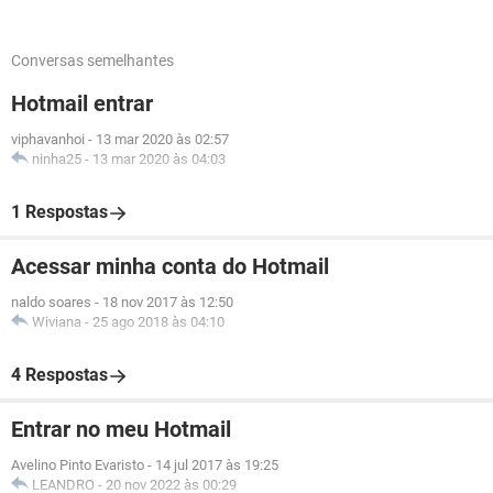
Conversas semelhantes
Hotmail entrar
viphavanhoi
-
13 mar 2020 às 02:57
ninha25
-
13 mar 2020 às 04:03
1 Respostas
Acessar minha conta do Hotmail
naldo soares
-
18 nov 2017 às 12:50
Wiviana
-
25 ago 2018 às 04:10
4 Respostas
Entrar no meu Hotmail
Avelino Pinto Evaristo
-
14 jul 2017 às 19:25
LEANDRO
-
20 nov 2022 às 00:29