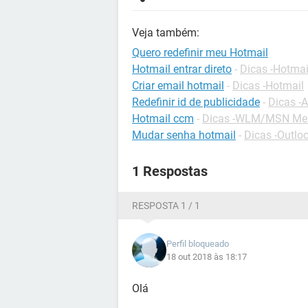
Veja também:
Quero redefinir meu Hotmail
Hotmail entrar direto
-
Dicas -Hotmai
Criar email hotmail
-
Dicas -Hotmail
Redefinir id de publicidade
-
Dicas -
Hotmail ccm
-
Dicas -WLM/MSN Me
Mudar senha hotmail
-
Dicas -Outlo
1 Respostas
RESPOSTA 1 / 1
Perfil bloqueado
18 out 2018 às 18:17
Olá