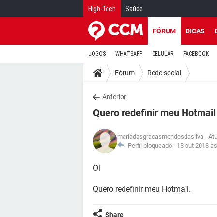
High-Tech
Saúde
FÓRUM
DICAS
JOGOS
WHATSAPP
CELULAR
FACEBOOK
Fórum
Rede social
Anterior
Quero redefinir meu Hotmail
mariadasgracasmendesdasilva
- At
Perfil bloqueado -
18 out 2018 às
Oi
Quero redefinir meu Hotmail.
Share