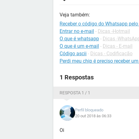
Veja também:
Receber o código do Whatsapp pelo 
Entrar no e-mail
-
Dicas -Hotmail
O que é whatsapp
-
Dicas -WhatsAp
O que é um e-mail
-
Dicas - E-mail
Código ascii
-
Dicas - Codificação
Perdi meu chip é preciso receber um
1 Respostas
RESPOSTA 1 / 1
Perfil bloqueado
20 out 2018 às 06:33
Oi