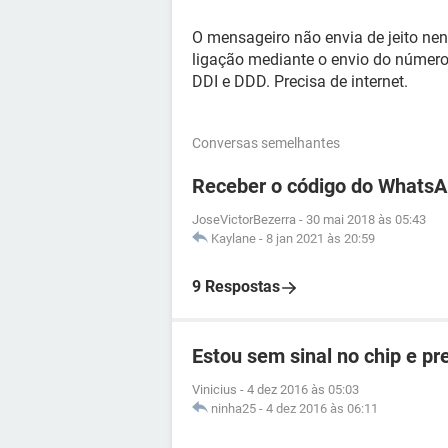
O mensageiro não envia de jeito ne
ligação mediante o envio do número 
DDI e DDD. Precisa de internet.
Conversas semelhantes
Receber o código do WhatsA
JoseVictorBezerra
-
30 mai 2018 às 05:43
Kaylane
-
8 jan 2021 às 20:59
9 Respostas
Estou sem sinal no chip e p
Vinicius
-
4 dez 2016 às 05:03
ninha25
-
4 dez 2016 às 06:11