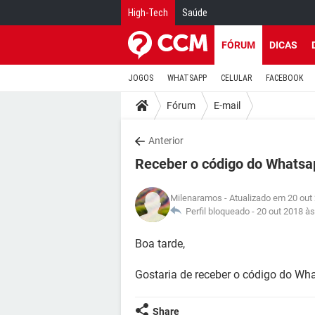
High-Tech
Saúde
FÓRUM
DICAS
JOGOS
WHATSAPP
CELULAR
FACEBOOK
Fórum
E-mail
Anterior
Receber o código do Whatsa
Milenaramos
- Atualizado em 20 out
Perfil bloqueado -
20 out 2018 às
Boa tarde,
Gostaria de receber o código do Wh
Share