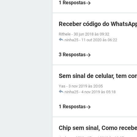
1 Respostas
Receber código do WhatsApp
Rithele
-
30 jun 2018 às 09:32
ninha25
-
11 out 2020 às 06:22
3 Respostas
Sem sinal de celular, tem c
Yas
-
3 nov 2019 às 20:05
ninha25
-
4 nov 2019 às 05:18
1 Respostas
Chip sem sinal, Como recebe