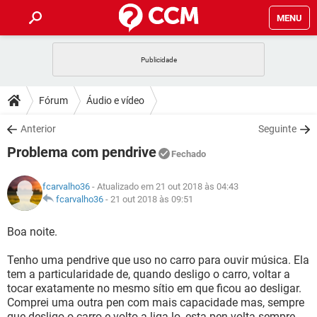
MENU
INÍCIO
JOGOS
WHATSAPP
DICAS
Fórum
Áudio e vídeo
CELULAR
FACEBOOK
JOGOS
WHATSAPP
DOWNLOADS
Anterior
Seguinte
OUTLOOK
EXCEL
CELULAR
FACEBOOK
Problema com pendrive
INSTAGRAM
JOGOS
GMAIL
WHATSAPP
Fechado
FÓRUM
OUTLOOK
EXCEL
GUIA DE COMPRAS
CELULAR
FACEBOOK
fcarvalho36
- Atualizado em 21 out 2018 às 04:43
INSTAGRAM
JOGOS
GMAIL
WHATSAPP
GLOSSÁRIO
fcarvalho36
-
21 out 2018 às 09:51
OUTLOOK
EXCEL
GUIA DE COMPRAS
CELULAR
FACEBOOK
INSTAGRAM
JOGOS
GMAIL
WHATSAPP
Boa noite.
OUTLOOK
EXCEL
GUIA DE COMPRAS
CELULAR
FACEBOOK
Tenho uma pendrive que uso no carro para ouvir música. Ela
INSTAGRAM
GMAIL
tem a particularidade de, quando desligo o carro, voltar a
OUTLOOK
EXCEL
GUIA DE COMPRAS
tocar exatamente no mesmo sítio em que ficou ao desligar.
INSTAGRAM
GMAIL
Comprei uma outra pen com mais capacidade mas, sempre
que desligo o carro e volto a liga-lo, esta pen volta sempre