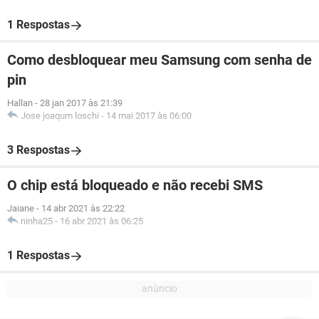
1 Respostas
Como desbloquear meu Samsung com senha de
pin
Hallan
-
28 jan 2017 às 21:39
Jose joaqum loschi
-
14 mai 2017 às 06:00
3 Respostas
O chip está bloqueado e não recebi SMS
Jaiane
-
14 abr 2021 às 22:22
ninha25
-
16 abr 2021 às 06:25
1 Respostas