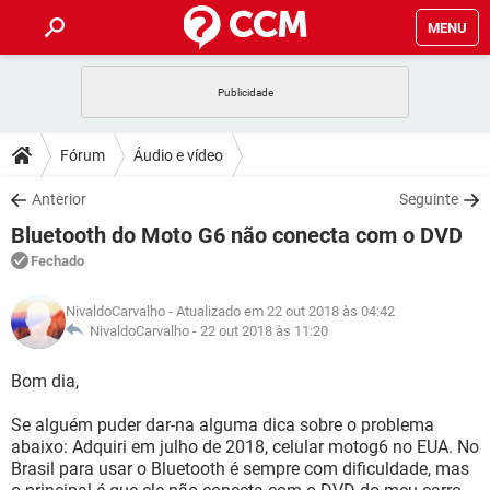
MENU
INÍCIO
JOGOS
WHATSAPP
DICAS
Fórum
Áudio e vídeo
CELULAR
FACEBOOK
JOGOS
WHATSAPP
DOWNLOADS
Anterior
Seguinte
OUTLOOK
EXCEL
CELULAR
FACEBOOK
Bluetooth do Moto G6 não conecta com o DVD
INSTAGRAM
JOGOS
GMAIL
WHATSAPP
FÓRUM
OUTLOOK
EXCEL
Fechado
GUIA DE COMPRAS
CELULAR
FACEBOOK
INSTAGRAM
JOGOS
GMAIL
WHATSAPP
GLOSSÁRIO
OUTLOOK
NivaldoCarvalho
- Atualizado em 22 out 2018 às 04:42
EXCEL
GUIA DE COMPRAS
CELULAR
FACEBOOK
NivaldoCarvalho -
22 out 2018 às 11:20
INSTAGRAM
JOGOS
GMAIL
WHATSAPP
OUTLOOK
EXCEL
Bom dia,
GUIA DE COMPRAS
CELULAR
FACEBOOK
INSTAGRAM
GMAIL
Se alguém puder dar-na alguma dica sobre o problema
OUTLOOK
EXCEL
GUIA DE COMPRAS
abaixo: Adquiri em julho de 2018, celular motog6 no EUA. No
INSTAGRAM
GMAIL
Brasil para usar o Bluetooth é sempre com dificuldade, mas