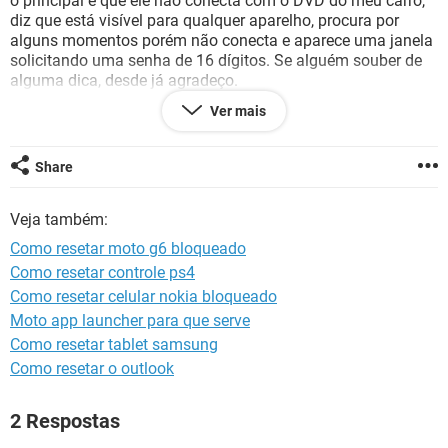
o principal é que ele não conecta com o DVD do meu carro,
GUIA DE COMPRAS
diz que está visível para qualquer aparelho, procura por
alguns momentos porém não conecta e aparece uma janela
solicitando uma senha de 16 dígitos. Se alguém souber de
alguma dica, desde já agradeço.
Att, NIvaldo Carvalho
Ver mais
Share
Veja também:
Como resetar moto g6 bloqueado
Como resetar controle ps4
Como resetar celular nokia bloqueado
Moto app launcher para que serve
Como resetar tablet samsung
Como resetar o outlook
2 Respostas