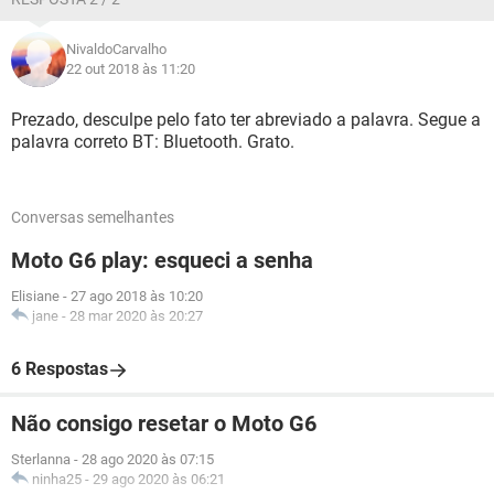
NivaldoCarvalho
22 out 2018 às 11:20
Prezado, desculpe pelo fato ter abreviado a palavra. Segue a
palavra correto BT: Bluetooth. Grato.
Conversas semelhantes
Moto G6 play: esqueci a senha
Elisiane
-
27 ago 2018 às 10:20
jane
-
28 mar 2020 às 20:27
6 Respostas
Não consigo resetar o Moto G6
Sterlanna
-
28 ago 2020 às 07:15
ninha25
-
29 ago 2020 às 06:21