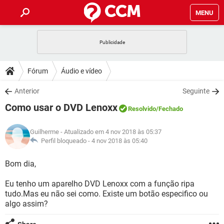
MENU
INÍCIO
JOGOS
WHATSAPP
DICAS
Fórum
Áudio e vídeo
CELULAR
FACEBOOK
JOGOS
WHATSAPP
DOWNLOADS
Anterior
Seguinte
OUTLOOK
EXCEL
CELULAR
FACEBOOK
Como usar o DVD Lenoxx
INSTAGRAM
JOGOS
GMAIL
WHATSAPP
Resolvido
/Fechado
FÓRUM
OUTLOOK
EXCEL
GUIA DE COMPRAS
CELULAR
FACEBOOK
Guilherme
- Atualizado em 4 nov 2018 às 05:37
INSTAGRAM
JOGOS
GMAIL
WHATSAPP
GLOSSÁRIO
Perfil bloqueado -
4 nov 2018 às 05:40
OUTLOOK
EXCEL
GUIA DE COMPRAS
CELULAR
FACEBOOK
INSTAGRAM
JOGOS
GMAIL
WHATSAPP
Bom dia,
OUTLOOK
EXCEL
GUIA DE COMPRAS
CELULAR
FACEBOOK
Eu tenho um aparelho DVD Lenoxx com a função ripa
INSTAGRAM
GMAIL
tudo.Mas eu não sei como. Existe um botão especifico ou
OUTLOOK
EXCEL
GUIA DE COMPRAS
algo assim?
INSTAGRAM
GMAIL