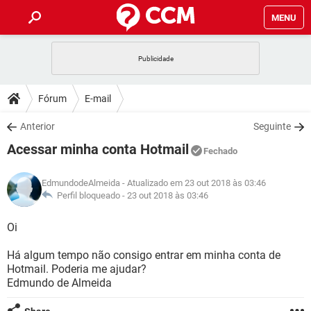
MENU
INÍCIO
JOGOS
WHATSAPP
DICAS
Fórum
E-mail
CELULAR
FACEBOOK
JOGOS
WHATSAPP
DOWNLOADS
Anterior
Seguinte
OUTLOOK
EXCEL
CELULAR
FACEBOOK
Acessar minha conta Hotmail
INSTAGRAM
JOGOS
GMAIL
WHATSAPP
Fechado
FÓRUM
OUTLOOK
EXCEL
GUIA DE COMPRAS
CELULAR
FACEBOOK
EdmundodeAlmeida
- Atualizado em 23 out 2018 às 03:46
INSTAGRAM
JOGOS
GMAIL
WHATSAPP
GLOSSÁRIO
Perfil bloqueado -
23 out 2018 às 03:46
OUTLOOK
EXCEL
GUIA DE COMPRAS
CELULAR
FACEBOOK
INSTAGRAM
JOGOS
GMAIL
WHATSAPP
Oi
OUTLOOK
EXCEL
GUIA DE COMPRAS
CELULAR
FACEBOOK
Há algum tempo não consigo entrar em minha conta de
INSTAGRAM
GMAIL
Hotmail. Poderia me ajudar?
OUTLOOK
EXCEL
GUIA DE COMPRAS
Edmundo de Almeida
INSTAGRAM
GMAIL