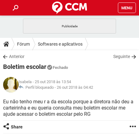
MENU
INÍCIO
JOGOS
WHATSAPP
DICAS
Fórum
Softwares e aplicativos
CELULAR
FACEBOOK
JOGOS
WHATSAPP
DOWNLOADS
Anterior
Seguinte
OUTLOOK
EXCEL
CELULAR
FACEBOOK
Boletim escolar
INSTAGRAM
JOGOS
GMAIL
WHATSAPP
Fechado
FÓRUM
OUTLOOK
EXCEL
GUIA DE COMPRAS
CELULAR
FACEBOOK
Isabela
- 25 out 2018 às 13:54
INSTAGRAM
JOGOS
GMAIL
WHATSAPP
GLOSSÁRIO
Perfil bloqueado -
26 out 2018 às 04:42
OUTLOOK
EXCEL
GUIA DE COMPRAS
CELULAR
FACEBOOK
INSTAGRAM
JOGOS
GMAIL
WHATSAPP
Eu não tenho meu r a da escola porque a diretora não deu a
OUTLOOK
EXCEL
carteirinha e eu queria consulta meu boletim escolar me
GUIA DE COMPRAS
CELULAR
FACEBOOK
ajude acessar o boletim escolar pelo RG
INSTAGRAM
GMAIL
OUTLOOK
EXCEL
GUIA DE COMPRAS
Share
INSTAGRAM
GMAIL