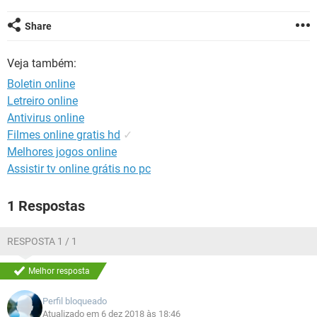
GUIA DE COMPRAS
Share
Veja também:
Boletin online
Letreiro online
Antivirus online
Filmes online gratis hd
✓
Melhores jogos online
Assistir tv online grátis no pc
1 Respostas
RESPOSTA 1 / 1
Melhor resposta
Perfil bloqueado
Atualizado em 6 dez 2018 às 18:46