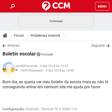
MENU
INÍCIO
JOGOS
WHATSAPP
DICAS
Fórum
Problemas Internet
CELULAR
FACEBOOK
JOGOS
WHATSAPP
DOWNLOADS
Anterior
Seguinte
OUTLOOK
EXCEL
CELULAR
FACEBOOK
Boletin escolar
INSTAGRAM
JOGOS
GMAIL
WHATSAPP
Fechado
FÓRUM
OUTLOOK
EXCEL
GUIA DE COMPRAS
CELULAR
FACEBOOK
JamilliFernanda
- 6 dez 2018 às 15:22
INSTAGRAM
JOGOS
GMAIL
WHATSAPP
GLOSSÁRIO
Perfil bloqueado -
6 dez 2018 às 18:46
OUTLOOK
EXCEL
GUIA DE COMPRAS
CELULAR
FACEBOOK
INSTAGRAM
JOGOS
GMAIL
WHATSAPP
Bom dia, eu queria ver meu boletin da escola mais eu não tô
OUTLOOK
EXCEL
conseguindo entrar em nenhum site me ajuda por favor
GUIA DE COMPRAS
CELULAR
FACEBOOK
INSTAGRAM
GMAIL
OUTLOOK
EXCEL
GUIA DE COMPRAS
INSTAGRAM
GMAIL
Configuração:
Android / Chrome 70.0.3538.110