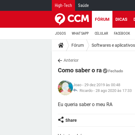
High-Tech
Saúde
FÓRUM
DICAS
JOGOS
WHATSAPP
CELULAR
FACEBOOK
Fórum
Softwares e aplicativos
Anterior
Como saber o ra
Fechado
Joao
- 29 dez 2019 às 00:48
Ricardo -
28 ago 2020 às 17:33
Eu queria saber o meu RA
Share