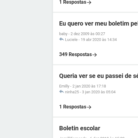
1 Respostas
Eu quero ver meu boletim pel
baby
-
2 dez 2009 às 00:27
Luciele
-
19 abr 2020 às 14:34
349 Respostas
Queria ver se eu passei de s
Emilly
-
2 jan 2020 às 17:18
ninha25
-
3 jan 2020 às 05:04
1 Respostas
Boletin escolar