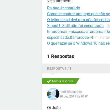
Veja também:
Ra nao encontrado
Como encontrar um jogo que não se
O leitor de cd dvd rom não foi enco
Xinput1_3.dll não foi encontrado
-
D
Errordomain=nscocoaerrordomain&er
especificado.&errorcode=4
✓
-
Fórum
O que fazer se o Windows 10 não r
1 Respostas
RESPOSTA 1 / 1
Melhor resposta
Perfil bloqueado
30 dez 2019 às 01:01
Oi João