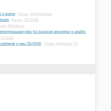
i o nome
-
Dicas -Videogames
ntrado
-
Dicas -CD-ROM
icas -Windows
rormessage=não foi possível encontrar o atalho
 E-mail
econhecer o seu CD/DVD
-
Dicas -Windows 10