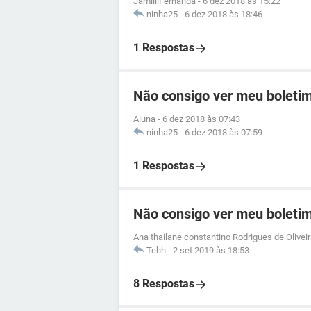
JamilliFernanda
-
6 dez 2018 às 15:22
ninha25
-
6 dez 2018 às 18:46
1 Respostas
Não consigo ver meu boletim
Aluna
-
6 dez 2018 às 07:43
ninha25
-
6 dez 2018 às 07:59
1 Respostas
Não consigo ver meu boletim
Ana thailane constantino Rodrigues de Olivei
Tehh
-
2 set 2019 às 18:53
8 Respostas