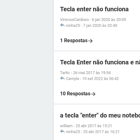
Tecla enter não funciona
ViniciusCardoso
-
6 jan 2020 às 20:09
ninha25
-
7 jan 2020 às 02:40
1 Respostas
Tecla Enter não funciona e n
Tartic
-
26 mai 2017 às 19:54
Camyla
-
10 set 2022 às 06:42
10 Respostas
a tecla "enter" do meu noteb
william
-
25 abr 2017 às 15:21
ninha25
-
25 abr 2017 às 16:21