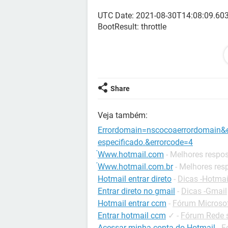
UTC Date: 2021-08-30T14:08:09.60
BootResult: throttle
Native Host Version:undefined
err: Microsoft.Exchange.Data.Stor
esrc: StartupData
et: ServerError
Share
estack: Microsoft.Mapi.MapiExcept
st: 500
Veja também:
ehk: X-OWA-Error
efe: SA9PR13CA0107, RO1P215CA
Errordomain=nscocoaerrordomain&er
ebe: SA1PR17MB5089
especificado.&errorcode=4
ewsver: 15.20.4394.23
́Www.hotmail.com
- Melhores respo
emsg: TooManyObjectsOpenedError
́Www.hotmail.com.br
- Melhores res
Hotmail entrar direto
-
Dicas -Hotmai
Entrar direto no gmail
-
Dicas -Gmail
Hotmail entrar ccm
-
Fórum Microsof
Entrar hotmail ccm
✓
-
Fórum Rede s
Acessar minha conta do Hotmail
-
F