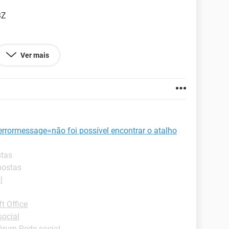
3Z
Ver mais
age.TooManyObjectsOpenedException
ionSessionLimit
0035
rormessage=não foi possível encontrar o atalho
stas
postas
l
t Office
ocial
órum Rede social