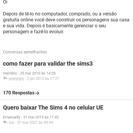
Oi
Depois de tê-lo no computador, comprado, ou a versão
gratuita online você deve construir os personagens sua casa
e sua vida. Depois é basicamente gerenciar o seu
personagem e fazê-lo evoluir.
Conversas semelhantes
como fazer para validar the sims3
membro
-
25 mai 2010 às 14:28
grgrgrgrg
-
2 jan 2013 às 17:27
170 Respostas
Quero baixar The Sims 4 no celular UE
Emanuelly
-
31 mai 2019 às 11:42
Isa
-
27 mar 2021 às 09:34