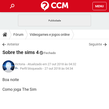
MENU
INÍCIO
JOGOS
WHATSAPP
DICAS
Fórum
Videogames e jogos online
CELULAR
FACEBOOK
JOGOS
WHATSAPP
DOWNLOADS
Anterior
Seguinte
OUTLOOK
EXCEL
CELULAR
FACEBOOK
Sobre the sims 4
INSTAGRAM
JOGOS
GMAIL
WHATSAPP
Fechado
FÓRUM
OUTLOOK
EXCEL
GUIA DE COMPRAS
CELULAR
FACEBOOK
Victoria
- Atualizado em 27 out 2018 às 04:32
INSTAGRAM
JOGOS
GMAIL
WHATSAPP
GLOSSÁRIO
Perfil bloqueado -
27 out 2018 às 04:34
OUTLOOK
EXCEL
GUIA DE COMPRAS
CELULAR
FACEBOOK
INSTAGRAM
JOGOS
GMAIL
WHATSAPP
Boa noite
OUTLOOK
EXCEL
GUIA DE COMPRAS
CELULAR
FACEBOOK
Como joga The Sim
INSTAGRAM
GMAIL
OUTLOOK
EXCEL
GUIA DE COMPRAS
INSTAGRAM
GMAIL