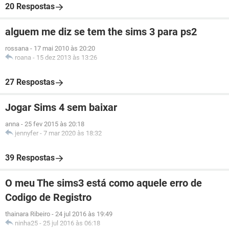
20 Respostas
alguem me diz se tem the sims 3 para ps2
rossana
-
17 mai 2010 às 20:20
roana
-
15 dez 2013 às 13:26
27 Respostas
Jogar Sims 4 sem baixar
anna
-
25 fev 2015 às 20:18
jennyfer
-
7 mar 2020 às 18:32
39 Respostas
O meu The sims3 está como aquele erro de
Codigo de Registro
thainara Ribeiro
-
24 jul 2016 às 19:49
ninha25
-
25 jul 2016 às 06:18