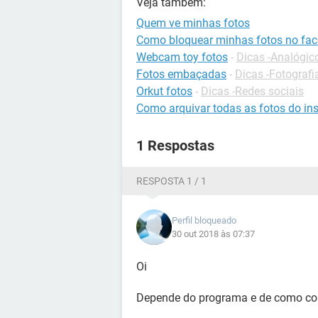
Veja também:
Quem ve minhas fotos
Como bloquear minhas fotos no fa
Webcam toy fotos
-
Dicas -Analógico
Fotos embaçadas
-
Dicas -Fotografi
Orkut fotos
-
Dicas -Redes sociais
Como arquivar todas as fotos do in
1 Respostas
RESPOSTA 1 / 1
Perfil bloqueado
30 out 2018 às 07:37
Oi
Depende do programa e de como con