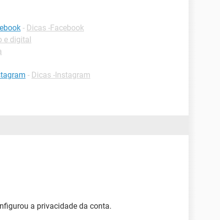
cebook
-
Dicas -Facebook
 e digital
a
stagram
-
Dicas -Instagram
figurou a privacidade da conta.