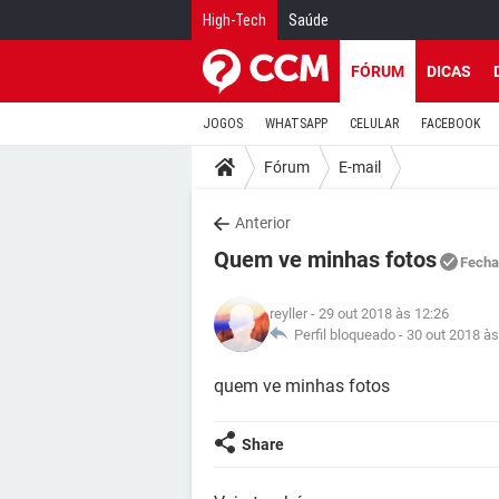
High-Tech
Saúde
FÓRUM
DICAS
JOGOS
WHATSAPP
CELULAR
FACEBOOK
Fórum
E-mail
Anterior
Quem ve minhas fotos
Fecha
reyller
- 29 out 2018 às 12:26
Perfil bloqueado -
30 out 2018 às
quem ve minhas fotos
Share