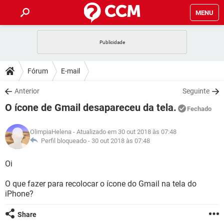
MENU
INÍCIO
JOGOS
WHATSAPP
DICAS
Fórum
E-mail
CELULAR
FACEBOOK
JOGOS
WHATSAPP
DOWNLOADS
Anterior
Seguinte
OUTLOOK
EXCEL
CELULAR
FACEBOOK
O ícone de Gmail desapareceu da tela.
INSTAGRAM
JOGOS
GMAIL
WHATSAPP
Fechado
FÓRUM
OUTLOOK
EXCEL
GUIA DE COMPRAS
CELULAR
FACEBOOK
OlimpiaHelena
- Atualizado em 30 out 2018 às 07:48
INSTAGRAM
JOGOS
GMAIL
WHATSAPP
GLOSSÁRIO
Perfil bloqueado -
30 out 2018 às 07:48
OUTLOOK
EXCEL
GUIA DE COMPRAS
CELULAR
FACEBOOK
INSTAGRAM
JOGOS
GMAIL
WHATSAPP
Oi
OUTLOOK
EXCEL
GUIA DE COMPRAS
CELULAR
FACEBOOK
O que fazer para recolocar o ícone do Gmail na tela do
INSTAGRAM
GMAIL
iPhone?
OUTLOOK
EXCEL
GUIA DE COMPRAS
INSTAGRAM
GMAIL
Share