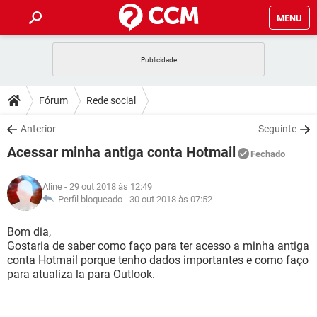
MENU
INÍCIO
JOGOS
WHATSAPP
DICAS
Fórum
Rede social
CELULAR
FACEBOOK
JOGOS
WHATSAPP
DOWNLOADS
Anterior
Seguinte
OUTLOOK
EXCEL
CELULAR
FACEBOOK
Acessar minha antiga conta Hotmail
INSTAGRAM
JOGOS
GMAIL
WHATSAPP
Fechado
FÓRUM
OUTLOOK
EXCEL
GUIA DE COMPRAS
CELULAR
FACEBOOK
Aline
- 29 out 2018 às 12:49
INSTAGRAM
JOGOS
GMAIL
WHATSAPP
GLOSSÁRIO
Perfil bloqueado -
30 out 2018 às 07:52
OUTLOOK
EXCEL
GUIA DE COMPRAS
CELULAR
FACEBOOK
INSTAGRAM
JOGOS
GMAIL
WHATSAPP
Bom dia,
OUTLOOK
EXCEL
Gostaria de saber como faço para ter acesso a minha antiga
GUIA DE COMPRAS
CELULAR
FACEBOOK
conta Hotmail porque tenho dados importantes e como faço
INSTAGRAM
GMAIL
para atualiza la para Outlook.
OUTLOOK
EXCEL
GUIA DE COMPRAS
INSTAGRAM
GMAIL