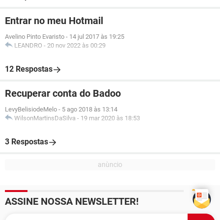
Entrar no meu Hotmail
Avelino Pinto Evaristo
-
14 jul 2017 às 19:25
LEANDRO
-
20 nov 2022 às 00:29
12 Respostas
Recuperar conta do Badoo
LevyBelisiodeMelo
-
5 ago 2018 às 13:14
WilsonMartinsDaSilva
-
19 mar 2020 às 18:53
3 Respostas
ASSINE NOSSA NEWSLETTER!