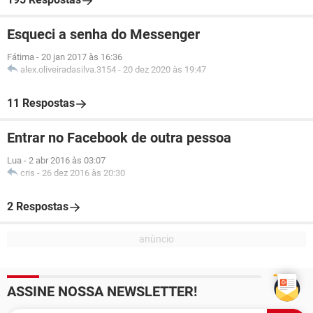
Esqueci a senha do Messenger
Fátima
-
20 jan 2017 às 16:36
alex.oliveiradasilva.3154
-
20 dez 2020 às 19:47
11 Respostas
Entrar no Facebook de outra pessoa
Lua
-
2 abr 2016 às 03:07
cris
-
26 dez 2016 às 20:30
2 Respostas
ASSINE NOSSA NEWSLETTER!