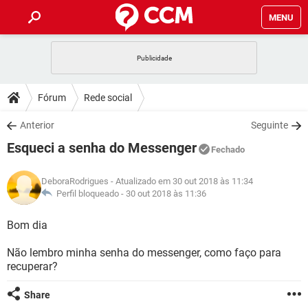
MENU
INÍCIO
JOGOS
WHATSAPP
DICAS
Fórum
Rede social
CELULAR
FACEBOOK
JOGOS
WHATSAPP
DOWNLOADS
Anterior
Seguinte
OUTLOOK
EXCEL
CELULAR
FACEBOOK
Esqueci a senha do Messenger
INSTAGRAM
JOGOS
GMAIL
WHATSAPP
Fechado
FÓRUM
OUTLOOK
EXCEL
GUIA DE COMPRAS
CELULAR
FACEBOOK
DeboraRodrigues
- Atualizado em 30 out 2018 às 11:34
INSTAGRAM
JOGOS
GMAIL
WHATSAPP
GLOSSÁRIO
Perfil bloqueado -
30 out 2018 às 11:36
OUTLOOK
EXCEL
GUIA DE COMPRAS
CELULAR
FACEBOOK
INSTAGRAM
JOGOS
GMAIL
WHATSAPP
Bom dia
OUTLOOK
EXCEL
GUIA DE COMPRAS
CELULAR
FACEBOOK
Não lembro minha senha do messenger, como faço para
INSTAGRAM
GMAIL
recuperar?
OUTLOOK
EXCEL
GUIA DE COMPRAS
INSTAGRAM
GMAIL
Share