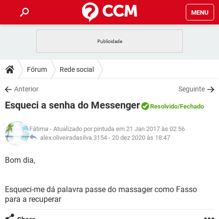
MENU
INÍCIO
JOGOS
WHATSAPP
DICAS
Fórum
Rede social
CELULAR
FACEBOOK
JOGOS
WHATSAPP
DOWNLOADS
Anterior
Seguinte
OUTLOOK
EXCEL
CELULAR
FACEBOOK
Esqueci a senha do Messenger
INSTAGRAM
JOGOS
GMAIL
WHATSAPP
Resolvido
/Fechado
FÓRUM
OUTLOOK
EXCEL
GUIA DE COMPRAS
CELULAR
FACEBOOK
Fátima
- Atualizado por pintuda em 21 Jan 2017 às 02:56
INSTAGRAM
JOGOS
GMAIL
WHATSAPP
GLOSSÁRIO
alex.oliveiradasilva.3154 -
20 dez 2020 às 18:47
OUTLOOK
EXCEL
GUIA DE COMPRAS
CELULAR
FACEBOOK
INSTAGRAM
JOGOS
GMAIL
WHATSAPP
Bom dia,
OUTLOOK
EXCEL
GUIA DE COMPRAS
CELULAR
FACEBOOK
INSTAGRAM
GMAIL
Esqueci-me dá palavra passe do massager como Fasso
OUTLOOK
EXCEL
GUIA DE COMPRAS
para a recuperar
INSTAGRAM
GMAIL