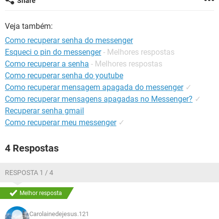
Share
GUIA DE COMPRAS
Veja também:
Como recuperar senha do messenger
Esqueci o pin do messenger
- Melhores respostas
Como recuperar a senha
- Melhores respostas
Como recuperar senha do youtube
Como recuperar mensagem apagada do messenger
✓
Como recuperar mensagens apagadas no Messenger?
✓
Recuperar senha gmail
Como recuperar meu messenger
✓
4 Respostas
RESPOSTA 1 / 4
Melhor resposta
Carolainedejesus.121