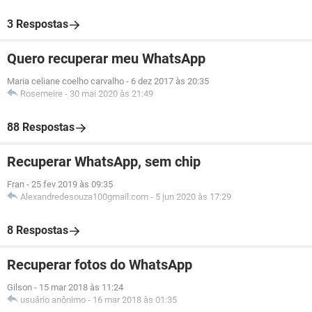
3 Respostas
Quero recuperar meu WhatsApp
Maria celiane coelho carvalho
-
6 dez 2017 às 20:35
Rosemeire
-
30 mai 2020 às 21:49
88 Respostas
Recuperar WhatsApp, sem chip
Fran
-
25 fev 2019 às 09:35
Alexandredesouza100gmail.com
-
5 jun 2020 às 17:29
8 Respostas
Recuperar fotos do WhatsApp
Gilson
-
15 mar 2018 às 11:24
usuário anônimo
-
16 mar 2018 às 01:35