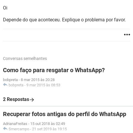
Oi
Depende do que aconteceu. Explique o problema por favor.
Conversas semelhantes
Como faço para resgatar o WhatsApp?
bobpreta
-
8 mar 2015 às 20:28
bobpreta
-
9 mar 2015 às 08:53
2 Respostas
Recuperar fotos antigas do perfil do WhatsApp
AdrianaFreitas
-
15 out 2018 às 02:49
Smercampo
-
21 set 2019 às 19:15