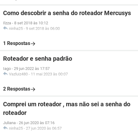
Como descobrir a senha do roteador Mercusys
Ilzza
-
8 set 2018 às 10:12
ninha25
-
9 set 2018 às 06:00
1 Respostas
Roteador e senha padrão
Iago
-
29 jun 2022 às 17:57
Vazluiz480
-
11 mai 2023 às 00:07
2 Respostas
Comprei um roteador , mas não sei a senha do
roteador
Juliana
-
26 jun 2020 às 07:16
ninha25
-
27 jun 2020 às 06:57