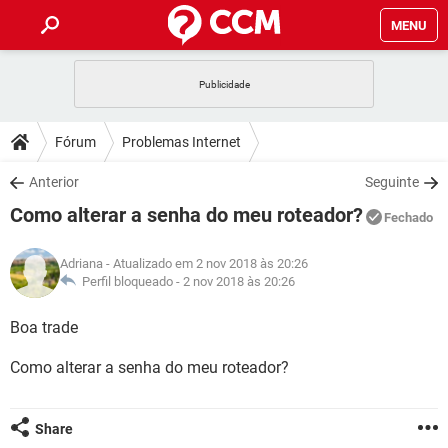
MENU
INÍCIO
JOGOS
WHATSAPP
DICAS
Fórum
Problemas Internet
CELULAR
FACEBOOK
JOGOS
WHATSAPP
DOWNLOADS
Anterior
Seguinte
OUTLOOK
EXCEL
CELULAR
FACEBOOK
Como alterar a senha do meu roteador?
INSTAGRAM
JOGOS
GMAIL
WHATSAPP
Fechado
FÓRUM
OUTLOOK
EXCEL
GUIA DE COMPRAS
CELULAR
FACEBOOK
Adriana
- Atualizado em 2 nov 2018 às 20:26
INSTAGRAM
JOGOS
GMAIL
WHATSAPP
GLOSSÁRIO
Perfil bloqueado -
2 nov 2018 às 20:26
OUTLOOK
EXCEL
GUIA DE COMPRAS
CELULAR
FACEBOOK
INSTAGRAM
JOGOS
GMAIL
WHATSAPP
Boa trade
OUTLOOK
EXCEL
GUIA DE COMPRAS
CELULAR
FACEBOOK
Como alterar a senha do meu roteador?
INSTAGRAM
GMAIL
OUTLOOK
EXCEL
GUIA DE COMPRAS
INSTAGRAM
GMAIL
Share