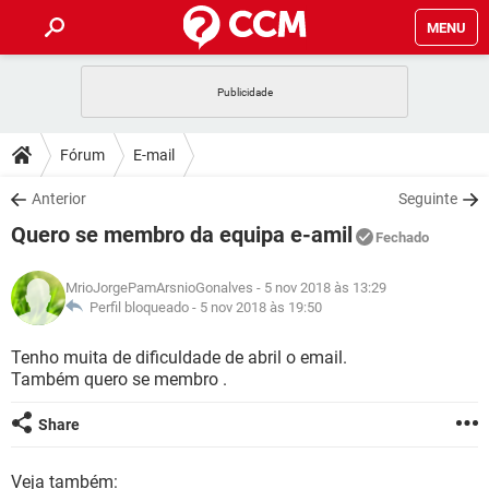
MENU
INÍCIO
JOGOS
WHATSAPP
DICAS
Fórum
E-mail
CELULAR
FACEBOOK
JOGOS
WHATSAPP
DOWNLOADS
Anterior
Seguinte
OUTLOOK
EXCEL
CELULAR
FACEBOOK
Quero se membro da equipa e-amil
INSTAGRAM
JOGOS
GMAIL
WHATSAPP
Fechado
FÓRUM
OUTLOOK
EXCEL
GUIA DE COMPRAS
CELULAR
FACEBOOK
MrioJorgePamArsnioGonalves
- 5 nov 2018 às 13:29
INSTAGRAM
JOGOS
GMAIL
WHATSAPP
GLOSSÁRIO
Perfil bloqueado -
5 nov 2018 às 19:50
OUTLOOK
EXCEL
GUIA DE COMPRAS
CELULAR
FACEBOOK
INSTAGRAM
JOGOS
GMAIL
WHATSAPP
Tenho muita de dificuldade de abril o email.
OUTLOOK
EXCEL
Também quero se membro .
GUIA DE COMPRAS
CELULAR
FACEBOOK
INSTAGRAM
GMAIL
OUTLOOK
EXCEL
Share
GUIA DE COMPRAS
INSTAGRAM
GMAIL
Veja também: