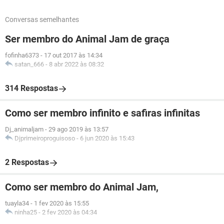
Conversas semelhantes
Ser membro do Animal Jam de graça
fofinha6373
-
17 out 2017 às 14:34
satan_666
-
8 abr 2022 às 08:32
314 Respostas
Como ser membro infinito e safiras infinitas
Dj_animaljam
-
29 ago 2019 às 13:57
Djprimeiroproguisoso
-
6 jun 2020 às 15:43
2 Respostas
Como ser membro do Animal Jam,
tuayla34
-
1 fev 2020 às 15:55
ninha25
-
2 fev 2020 às 04:34