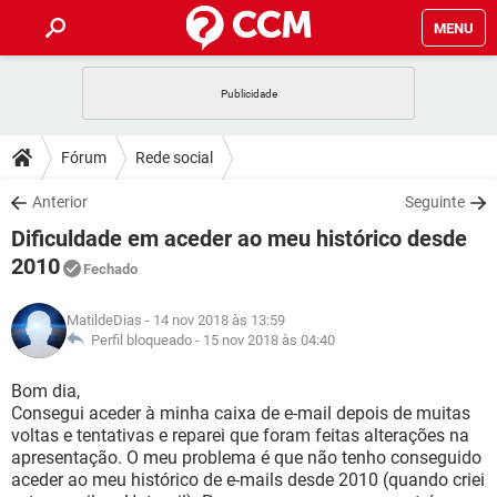
MENU
INÍCIO
JOGOS
WHATSAPP
DICAS
Fórum
Rede social
CELULAR
FACEBOOK
JOGOS
WHATSAPP
DOWNLOADS
Anterior
Seguinte
OUTLOOK
EXCEL
CELULAR
FACEBOOK
Dificuldade em aceder ao meu histórico desde
INSTAGRAM
JOGOS
GMAIL
WHATSAPP
FÓRUM
OUTLOOK
EXCEL
2010
Fechado
GUIA DE COMPRAS
CELULAR
FACEBOOK
INSTAGRAM
JOGOS
GMAIL
WHATSAPP
GLOSSÁRIO
OUTLOOK
EXCEL
MatildeDias
- 14 nov 2018 às 13:59
GUIA DE COMPRAS
CELULAR
FACEBOOK
Perfil bloqueado -
15 nov 2018 às 04:40
INSTAGRAM
JOGOS
GMAIL
WHATSAPP
OUTLOOK
EXCEL
Bom dia,
GUIA DE COMPRAS
CELULAR
FACEBOOK
INSTAGRAM
GMAIL
Consegui aceder à minha caixa de e-mail depois de muitas
OUTLOOK
EXCEL
voltas e tentativas e reparei que foram feitas alterações na
GUIA DE COMPRAS
apresentação. O meu problema é que não tenho conseguido
INSTAGRAM
GMAIL
aceder ao meu histórico de e-mails desde 2010 (quando criei