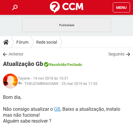
MENU
INÍCIO
JOGOS
WHATSAPP
DICAS
Fórum
Rede social
CELULAR
FACEBOOK
JOGOS
WHATSAPP
DOWNLOADS
Anterior
Seguinte
OUTLOOK
EXCEL
CELULAR
FACEBOOK
Atualização Gb
INSTAGRAM
JOGOS
GMAIL
WHATSAPP
Resolvido
/Fechado
FÓRUM
OUTLOOK
EXCEL
GUIA DE COMPRAS
CELULAR
FACEBOOK
Tayane
- 14 nov 2018 às 10:31
INSTAGRAM
JOGOS
GMAIL
WHATSAPP
GLOSSÁRIO
THEUZIMBRAIOMW -
25 mar 2019 às 11:53
OUTLOOK
EXCEL
GUIA DE COMPRAS
CELULAR
FACEBOOK
INSTAGRAM
JOGOS
GMAIL
WHATSAPP
Bom dia,
OUTLOOK
EXCEL
GUIA DE COMPRAS
CELULAR
FACEBOOK
Não consigo atualizar o
GB
, Baixo a atualização, instalo
INSTAGRAM
GMAIL
mas não fuciona!
OUTLOOK
EXCEL
GUIA DE COMPRAS
Alguém sabe resolver ?
INSTAGRAM
GMAIL