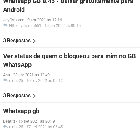
Whatsapp GB 8.45 - Baixar gratuitamente para
Android
JoyOsborne
-
9 abr 2021 às 12:16
Https_yasmim651
-
19 jan 2022 às 00:15
3 Respostas
Ver status de quem o bloqueou para mim no GB
WhatsApp
Ana
-
23 abr 2021 às 12:49
ninha25
-
10 fev 2022 às 05:12
3 Respostas
Whatsapp gb
Beatriz
-
16 set 2021 às 20:19
ninha25
-
17 set 2021 às 06:45