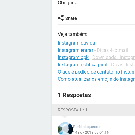
Obrigada
Share
Veja também:
Instagram duvida
Instagram ́entrar
-
Dicas -Hotmail
Instagram apk
-
Downloads - Instag
Instagram notifica print
-
Dicas -Ins
O que é pedido de contato no insta
Como atualizar os emojis do instag
1 Respostas
RESPOSTA 1 / 1
Perfil bloqueado
14 nov 2018 às 04:16