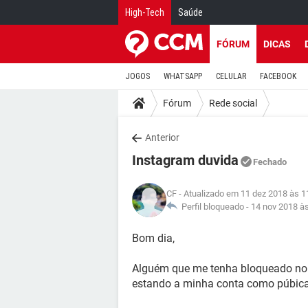
High-Tech
Saúde
FÓRUM
DICAS
JOGOS
WHATSAPP
CELULAR
FACEBOOK
Fórum
Rede social
Anterior
Instagram duvida
Fechado
CF
- Atualizado em 11 dez 2018 às 1
Perfil bloqueado -
14 nov 2018 à
Bom dia,
Alguém que me tenha bloqueado no 
estando a minha conta como púbic