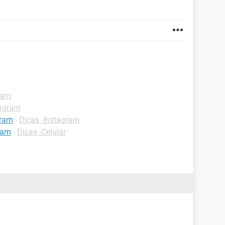
ram
tagram
gram
-
Dicas -Instagram
ram
-
Dicas -Celular