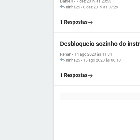
Danielli
-
7 dez 2019 às 20:53
ninha25
-
8 dez 2019 às 07:29
1 Respostas
Desbloqueio sozinho do ins
Renan
-
14 ago 2020 às 11:34
ninha25
-
15 ago 2020 às 06:10
1 Respostas