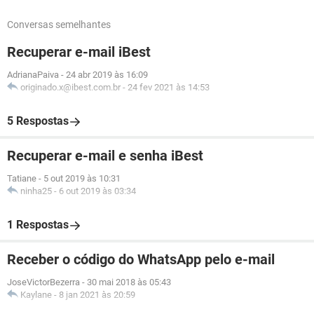
Conversas semelhantes
Recuperar e-mail iBest
AdrianaPaiva
-
24 abr 2019 às 16:09
originado.x@ibest.com.br
-
24 fev 2021 às 14:53
5 Respostas
Recuperar e-mail e senha iBest
Tatiane
-
5 out 2019 às 10:31
ninha25
-
6 out 2019 às 03:34
1 Respostas
Receber o código do WhatsApp pelo e-mail
JoseVictorBezerra
-
30 mai 2018 às 05:43
Kaylane
-
8 jan 2021 às 20:59