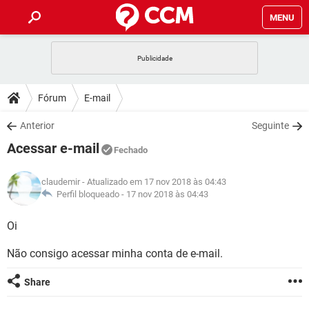
MENU
INÍCIO
JOGOS
WHATSAPP
DICAS
Fórum
E-mail
CELULAR
FACEBOOK
JOGOS
WHATSAPP
DOWNLOADS
Anterior
Seguinte
OUTLOOK
EXCEL
CELULAR
FACEBOOK
Acessar e-mail
INSTAGRAM
JOGOS
GMAIL
WHATSAPP
Fechado
FÓRUM
OUTLOOK
EXCEL
GUIA DE COMPRAS
CELULAR
FACEBOOK
claudemir
- Atualizado em 17 nov 2018 às 04:43
INSTAGRAM
JOGOS
GMAIL
WHATSAPP
GLOSSÁRIO
Perfil bloqueado -
17 nov 2018 às 04:43
OUTLOOK
EXCEL
GUIA DE COMPRAS
CELULAR
FACEBOOK
INSTAGRAM
JOGOS
GMAIL
WHATSAPP
Oi
OUTLOOK
EXCEL
GUIA DE COMPRAS
CELULAR
FACEBOOK
Não consigo acessar minha conta de e-mail.
INSTAGRAM
GMAIL
OUTLOOK
EXCEL
GUIA DE COMPRAS
Share
INSTAGRAM
GMAIL