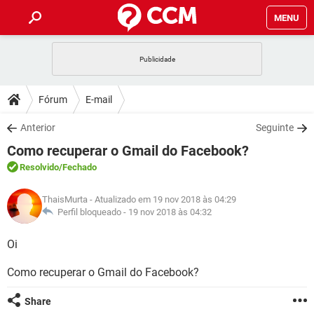
MENU
INÍCIO
JOGOS
WHATSAPP
DICAS
Fórum
E-mail
CELULAR
FACEBOOK
JOGOS
WHATSAPP
DOWNLOADS
Anterior
Seguinte
OUTLOOK
EXCEL
CELULAR
FACEBOOK
Como recuperar o Gmail do Facebook?
INSTAGRAM
JOGOS
GMAIL
WHATSAPP
FÓRUM
OUTLOOK
EXCEL
Resolvido
/Fechado
GUIA DE COMPRAS
CELULAR
FACEBOOK
INSTAGRAM
JOGOS
GMAIL
WHATSAPP
GLOSSÁRIO
OUTLOOK
ThaisMurta
- Atualizado em 19 nov 2018 às 04:29
EXCEL
GUIA DE COMPRAS
CELULAR
FACEBOOK
Perfil bloqueado -
19 nov 2018 às 04:32
INSTAGRAM
JOGOS
GMAIL
WHATSAPP
OUTLOOK
EXCEL
Oi
GUIA DE COMPRAS
CELULAR
FACEBOOK
INSTAGRAM
GMAIL
Como recuperar o Gmail do Facebook?
OUTLOOK
EXCEL
GUIA DE COMPRAS
INSTAGRAM
GMAIL
Share