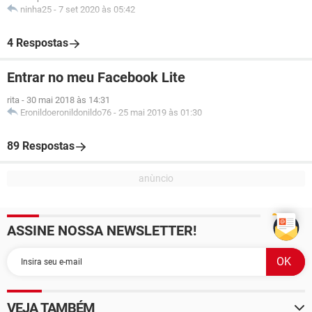
ninha25
-
7 set 2020 às 05:42
4 Respostas
Entrar no meu Facebook Lite
rita
-
30 mai 2018 às 14:31
Eronildoeronildonildo76
-
25 mai 2019 às 01:30
89 Respostas
ASSINE NOSSA NEWSLETTER!
VEJA TAMBÉM