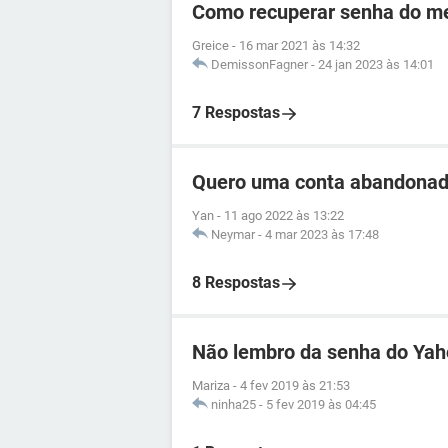
Como recuperar senha do me
Greice
-
16 mar 2021 às 14:32
DemissonFagner
-
24 jan 2023 às 14:01
7 Respostas
Quero uma conta abandonad
Yan
-
11 ago 2022 às 13:22
Neymar
-
4 mar 2023 às 17:48
8 Respostas
Não lembro da senha do Ya
Mariza
-
4 fev 2019 às 21:53
ninha25
-
5 fev 2019 às 04:45