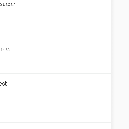
cê usas?
 14:53
est