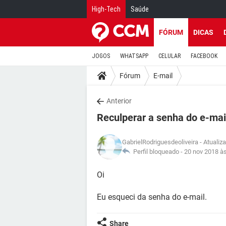
High-Tech
Saúde
FÓRUM
DICAS
JOGOS
WHATSAPP
CELULAR
FACEBOOK
Fórum
E-mail
Anterior
Reculperar a senha do e-mai
GabrielRodriguesdeoliveira
- Atualiz
Perfil bloqueado -
20 nov 2018 à
Oi
Eu esqueci da senha do e-mail.
Share