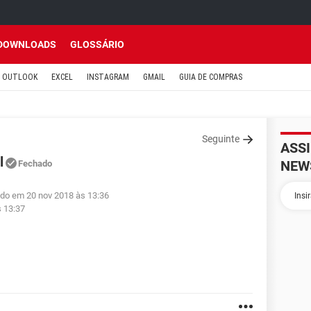
DOWNLOADS
GLOSSÁRIO
OUTLOOK
EXCEL
INSTAGRAM
GMAIL
GUIA DE COMPRAS
Seguinte
ASS
l
NEW
Fechado
ado em 20 nov 2018 às 13:36
s 13:37