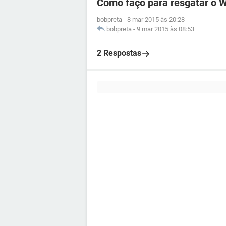
Como faço para resgatar o 
bobpreta
-
8 mar 2015 às 20:28
bobpreta
-
9 mar 2015 às 08:53
2 Respostas