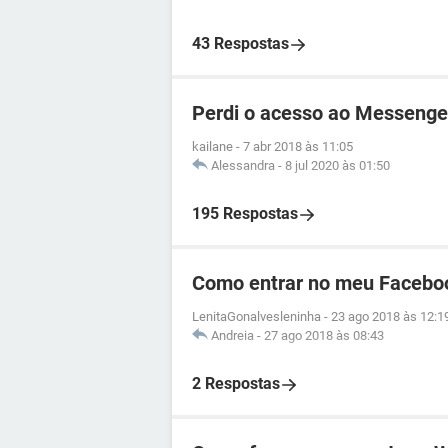
43 Respostas
Perdi o acesso ao Messenge
kailane
-
7 abr 2018 às 11:05
Alessandra
-
8 jul 2020 às 01:50
195 Respostas
Como entrar no meu Facebo
LenitaGonalvesleninha
-
23 ago 2018 às 12:1
Andreia
-
27 ago 2018 às 08:43
2 Respostas