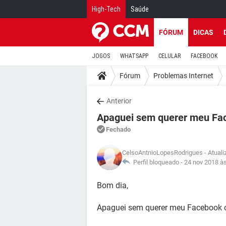
High-Tech
Saúde
FÓRUM
DICAS
JOGOS
WHATSAPP
CELULAR
FACEBOOK
Fórum
Problemas Internet
Anterior
Apaguei sem querer meu Fac
Fechado
CelsoAntnioLopesRodrigues
- Atual
Perfil bloqueado -
24 nov 2018 à
Bom dia,
Apaguei sem querer meu Facebook c