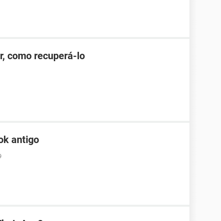
r, como recuperá-lo
ok antigo
9