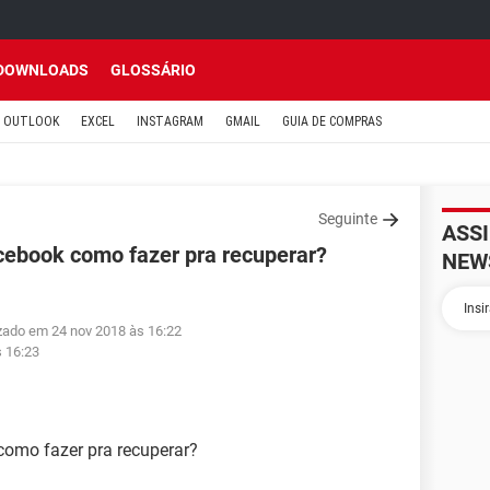
DOWNLOADS
GLOSSÁRIO
OUTLOOK
EXCEL
INSTAGRAM
GMAIL
GUIA DE COMPRAS
Seguinte
ASS
ebook como fazer pra recuperar?
NEW
izado em 24 nov 2018 às 16:22
s 16:23
omo fazer pra recuperar?