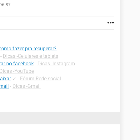
96.87
omo fazer pra recuperar?
-
Dicas -Celulares e tablets
ar no facebook
-
Dicas -Instagram
Dicas -YouTube
aixar
✓
-
Fórum Rede social
mail
-
Dicas -Gmail