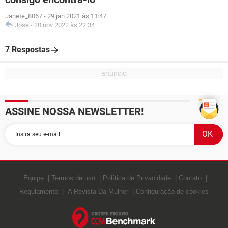
Janete_8067
-
29 jan 2021 às 11:47
Jose
-
20 nov 2022 às 22:34
7 Respostas
ASSINE NOSSA NEWSLETTER!
Equipe
Termos de uso
Política de Privacidade
Contato
Regulamento
A Revista Da Mulher
Configuração de cookies