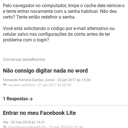
Pelo navegador no computador, limpe o cache dele reinicie-o
e tente entrar novamente com a senha habitual. Não deu
certo? Tente então redefinir a senha.
Você está solicitando o código por e-mail alternativo ou
celular salvo nas configurações da conta antes de ter
problema com o login?
Conversas semelhantes
Não consigo digitar nada no word
Fernando Ferreira Dantas Junior
-
20 jan 2017 às 15:36
usuário anônimo
-
21 jan 2017 às 02:53
1 Respostas
Entrar no meu Facebook Lite
rita
-
30 mai 2018 às 14:31
Eronildoeronildonildo76
-
25 mai 2019 às 01:30