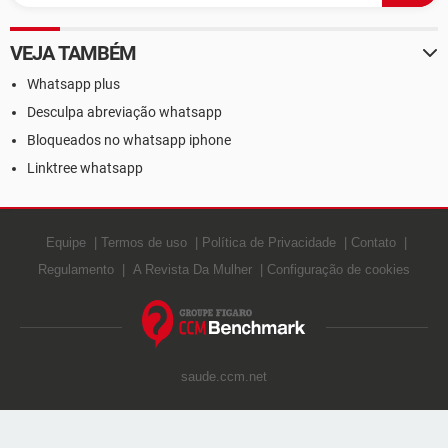
VEJA TAMBÉM
Whatsapp plus
Desculpa abreviação whatsapp
Bloqueados no whatsapp iphone
Linktree whatsapp
Equipe
Termos de uso
Política de Privacidade
Contato
Regulamento
A Revista Da Mulher
Configuração de cookies
saude.ccm.net