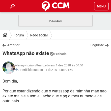
MENU
INÍCIO
JOGOS
WHATSAPP
DICAS
Fórum
Rede social
CELULAR
FACEBOOK
JOGOS
WHATSAPP
DOWNLOADS
Anterior
Seguinte
OUTLOOK
EXCEL
CELULAR
FACEBOOK
WhatsApp não existe
INSTAGRAM
JOGOS
GMAIL
WHATSAPP
Fechado
FÓRUM
OUTLOOK
EXCEL
GUIA DE COMPRAS
CELULAR
FACEBOOK
Alannyvitoria
- Atualizado em 1 dez 2018 às 04:51
INSTAGRAM
JOGOS
GMAIL
WHATSAPP
GLOSSÁRIO
Perfil bloqueado -
1 dez 2018 às 04:50
OUTLOOK
EXCEL
GUIA DE COMPRAS
CELULAR
FACEBOOK
INSTAGRAM
JOGOS
GMAIL
WHATSAPP
Bom dia,
OUTLOOK
EXCEL
GUIA DE COMPRAS
CELULAR
FACEBOOK
Por que estar dizendo que o watszapp da mimnha mae nao
INSTAGRAM
GMAIL
exiate mais ela tem eu acho que e pq o meu numero e de
OUTLOOK
EXCEL
GUIA DE COMPRAS
outri pais
INSTAGRAM
GMAIL