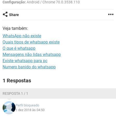
GUIA DE COMPRAS
Configuração:
Android / Chrome 70.0.3538.110
Share
Veja também:
WhatsApp não existe
Quais tipos de whatsapp existe
O que é whatsapp
Mensagens não lidas whatsapp
Existe whatsapp para pc
Numero banido do whatsapp
1 Respostas
RESPOSTA 1 / 1
Perfil bloqueado
1 dez 2018 às 04:50