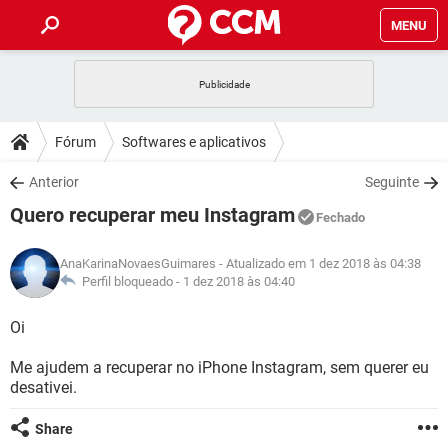
MENU
INÍCIO
JOGOS
WHATSAPP
DICAS
Fórum
Softwares e aplicativos
CELULAR
FACEBOOK
JOGOS
WHATSAPP
DOWNLOADS
Anterior
Seguinte
OUTLOOK
EXCEL
CELULAR
FACEBOOK
Quero recuperar meu Instagram
INSTAGRAM
JOGOS
GMAIL
WHATSAPP
Fechado
FÓRUM
OUTLOOK
EXCEL
GUIA DE COMPRAS
CELULAR
FACEBOOK
AnaKarinaNovaesGuimares
- Atualizado em 1 dez 2018 às 04:38
INSTAGRAM
JOGOS
GMAIL
WHATSAPP
GLOSSÁRIO
Perfil bloqueado -
1 dez 2018 às 04:40
OUTLOOK
EXCEL
GUIA DE COMPRAS
CELULAR
FACEBOOK
INSTAGRAM
JOGOS
GMAIL
WHATSAPP
Oi
OUTLOOK
EXCEL
GUIA DE COMPRAS
CELULAR
FACEBOOK
Me ajudem a recuperar no iPhone Instagram, sem querer eu
INSTAGRAM
GMAIL
desativei.
OUTLOOK
EXCEL
GUIA DE COMPRAS
INSTAGRAM
GMAIL
Share