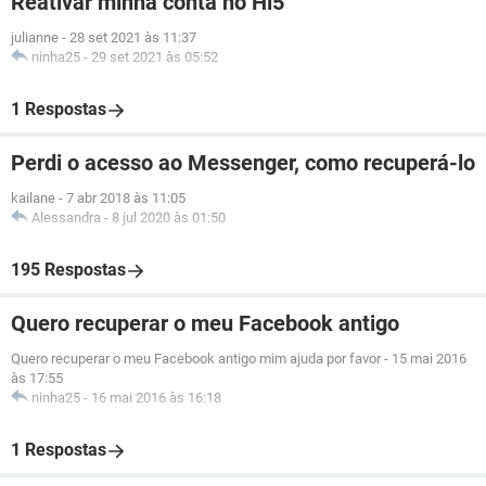
Reativar minha conta no Hi5
julianne
-
28 set 2021 às 11:37
ninha25
-
29 set 2021 às 05:52
1 Respostas
Perdi o acesso ao Messenger, como recuperá-lo
kailane
-
7 abr 2018 às 11:05
Alessandra
-
8 jul 2020 às 01:50
195 Respostas
Quero recuperar o meu Facebook antigo
Quero recuperar o meu Facebook antigo mim ajuda por favor
-
15 mai 2016
às 17:55
ninha25
-
16 mai 2016 às 16:18
1 Respostas