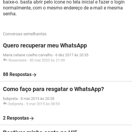
baixe-o. basta abrir pelo ícone no tela inicial e fazer o login
normalmente, com o mesmo endereço de e-mail e mesma
senha.
Conversas semelhantes
Quero recuperar meu WhatsApp
Maria celiane coelho carvalho
-
6 dez 2017 às 20:35
Rosemeire
-
30 mai 2020 às 21:49
88 Respostas
Como faço para resgatar o WhatsApp?
bobpreta
-
8 mar 2015 às 20:28
bobpreta
-
9 mar 2015 às 08:53
2 Respostas