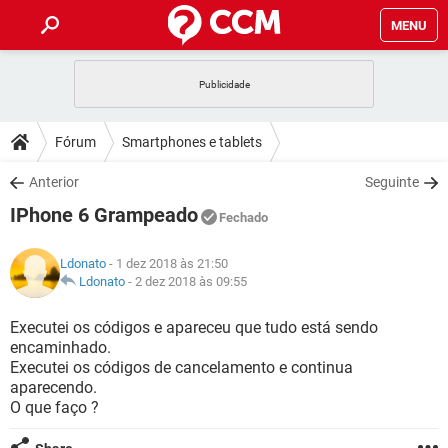
MENU
INÍCIO
JOGOS
WHATSAPP
DICAS
Fórum
Smartphones e tablets
CELULAR
FACEBOOK
JOGOS
WHATSAPP
DOWNLOADS
Anterior
Seguinte
OUTLOOK
EXCEL
CELULAR
FACEBOOK
IPhone 6 Grampeado
INSTAGRAM
JOGOS
GMAIL
WHATSAPP
Fechado
FÓRUM
OUTLOOK
EXCEL
GUIA DE COMPRAS
CELULAR
FACEBOOK
Ldonato
- 1 dez 2018 às 21:50
INSTAGRAM
JOGOS
GMAIL
WHATSAPP
GLOSSÁRIO
Ldonato
-
2 dez 2018 às 09:55
OUTLOOK
EXCEL
GUIA DE COMPRAS
CELULAR
FACEBOOK
INSTAGRAM
JOGOS
GMAIL
WHATSAPP
Executei os códigos e apareceu que tudo está sendo
OUTLOOK
EXCEL
encaminhado.
GUIA DE COMPRAS
CELULAR
FACEBOOK
Executei os códigos de cancelamento e continua
INSTAGRAM
GMAIL
aparecendo.
OUTLOOK
EXCEL
GUIA DE COMPRAS
O que faço ?
INSTAGRAM
GMAIL