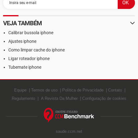
VEJA TAMBÉM
Calibrar bussola iphone
Ajustes iphone
Como limpar cache do iphone
Ligar roteador iphone
Tubemate iphone
Equipe
Termos de uso
Política de Privacidade
Contato
Regulamento
A Revista Da Mulher
Configuração de cookies
saude.ccm.net