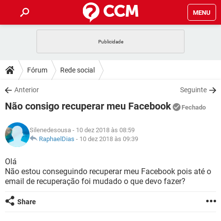
MENU
INÍCIO
JOGOS
WHATSAPP
DICAS
Fórum
Rede social
CELULAR
FACEBOOK
JOGOS
WHATSAPP
DOWNLOADS
Anterior
Seguinte
OUTLOOK
EXCEL
CELULAR
FACEBOOK
Não consigo recuperar meu Facebook
INSTAGRAM
JOGOS
GMAIL
WHATSAPP
Fechado
FÓRUM
OUTLOOK
EXCEL
GUIA DE COMPRAS
CELULAR
FACEBOOK
Silenedesousa
- 10 dez 2018 às 08:59
INSTAGRAM
JOGOS
GMAIL
WHATSAPP
GLOSSÁRIO
RaphaelDias
-
10 dez 2018 às 09:39
OUTLOOK
EXCEL
GUIA DE COMPRAS
CELULAR
FACEBOOK
INSTAGRAM
JOGOS
GMAIL
WHATSAPP
Olá
OUTLOOK
EXCEL
Não estou conseguindo recuperar meu Facebook pois até o
GUIA DE COMPRAS
CELULAR
FACEBOOK
email de recuperação foi mudado o que devo fazer?
INSTAGRAM
GMAIL
OUTLOOK
EXCEL
GUIA DE COMPRAS
Share
INSTAGRAM
GMAIL